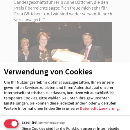
Landesgeschäftsführerin Anne Böttcher, die den
Preis überreichte sagte: "Ich freue mich sehr für
Frau Böttcher - und wir sind weder verwandt, noch
verschwägert...".
Verwendung von Cookies
Um Ihr Nutzungserlebnis optimal auszugestalten, Ihnen unsere
gewohnten Services zu bieten und Ihren Aufenthalt auf unserer
Den 2. Preis , ein Gutschein des AWO Reisedienstes
Internetseite statistisch zu erfassen, benutzen wir ausschließlich
im Wert von 500 € ging an Conny Henkel aus
temporäre Cookies. Bitte wählen Sie unten Ihre gewünschten
Einstellungen. Sie können diese jederzeit ändern oder widerrufen.
Falkensee.
Weitere Informationen finden Sie in unserer
Datenschutzerklärung
.
Frau Henkel reagierte spontan und spendete die
500 € an die Familie Lieske aus Markgrafpieske, die
Essentiell
(immer notwendig)
derzeit aufgrund der Mehrfachbehinderung ihrer
Diese Cookies sind für die Funktion unserer Internetseite