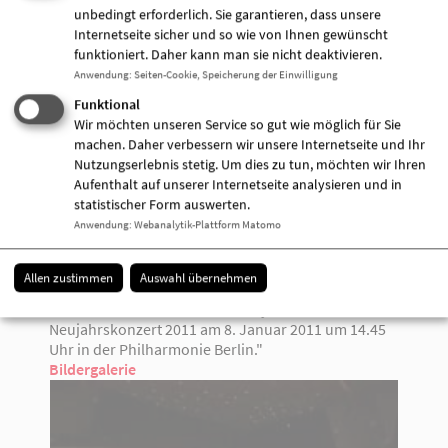
6jährigen Zwillinge Jule und Ole mit Unterstützung
unbedingt erforderlich. Sie garantieren, dass unsere
der Lebenshilfe und der Arbeiterwohlfahrt Geld für
Internetseite sicher und so wie von Ihnen gewünscht
den Umbau des Einfamilienhauses sammelt.
funktioniert. Daher kann man sie nicht deaktivieren.
Anwendung
:
Seiten-Cookie, Speicherung der Einwilligung
Die Preise 3-7, jeweils 2 VIP-Karten für Tropical
Funktional
Islands, gewannen jeweils AWO-Freunde aus Berlin
Wir möchten unseren Service so gut wie möglich für Sie
und Brandenburg.
machen. Daher verbessern wir unsere Internetseite und Ihr
Nutzungserlebnis stetig. Um dies zu tun, möchten wir Ihren
Moderiert wurde das Konzert von der bekannten
Aufenthalt auf unserer Internetseite analysieren und in
Entertainerin und Sängerin Dagmar Frederic – ihr
statistischer Form auswerten.
Geschenk an die Gäste war eine eigene
Anwendung
:
Webanalytik-Plattform Matomo
Interpretation des Musical-Hits „Evita“.
Die Landesvorsitzenden Margrit Spielmann und
Allen zustimmen
Auswahl übernehmen
Hans Nisblé waren sichtlich begeistert von diesem
Konzert: "Wir freuen uns schon jetzt auf das 11.
Neujahrskonzert 2011 am 8. Januar 2011 um 14.45
Uhr in der Philharmonie Berlin."
Bildergalerie