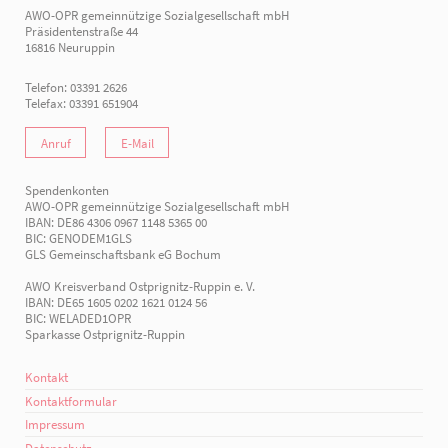
AWO-OPR gemeinnützige Sozialgesellschaft mbH
Präsidentenstraße 44
16816 Neuruppin
Telefon: 03391 2626
Telefax: 03391 651904
Anruf
E-Mail
Spendenkonten
AWO-OPR gemeinnützige Sozialgesellschaft mbH
IBAN: DE86 4306 0967 1148 5365 00
BIC: GENODEM1GLS
GLS Gemeinschaftsbank eG Bochum
AWO Kreisverband Ostprignitz-Ruppin e. V.
IBAN: DE65 1605 0202 1621 0124 56
BIC: WELADED1OPR
Sparkasse Ostprignitz-Ruppin
Kontakt
Kontaktformular
Impressum
Datenschutz