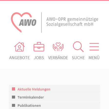
ANGEBOTE
JOBS
VERBÄNDE
SUCHE
MENÜ
AWO Ortsverein Heiligengrabe
AWO Aktuell
Absenden!
Unser Verband
AWO Ortsverein Kyritz
Unsere Angebote
AWO Ortsverein Neuruppin
Aktuelle Meldungen
Ihr Engagement
AWO Ortsverein Rheinsberg
Terminkalender
Kontakt
Publikationen