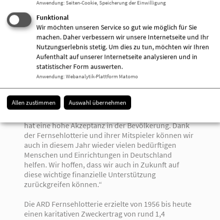
Anwendung
:
Seiten-Cookie, Speicherung der Einwilligung
Soziallotterien stärken, denn nur so können wir
langfristig hohe Gewinnausschüttungen für das
Funktional
Gemeinwesen gewährleisten und unserem Auftrag
Wir möchten unseren Service so gut wie möglich für Sie
gerecht werden.“
machen. Daher verbessern wir unsere Internetseite und Ihr
Nutzungserlebnis stetig. Um dies zu tun, möchten wir Ihren
Rund 40 Prozent der Loseinnahmen fließen in die
Aufenthalt auf unserer Internetseite analysieren und in
sozialen Einrichtungen der Wohlfahrtsverbände, so
statistischer Form auswerten.
dass die Fernsehlotterie zum Beispiel Um- und
Anwendung
:
Webanalytik-Plattform Matomo
Ausbauprojekte mit Beträgen von bis zu 500.000
Euro unterstützen konnte. Johannes Stockmeier,
Allen zustimmen
Auswahl übernehmen
Präsident der Bundesarbeitsgemeinschaft der
Freien Wohlfahrtspflege: „Die Idee der Soziallotterie
hat eine hohe Akzeptanz in der Bevölkerung. Dank
der Fernsehlotterie und ihrer Mitspieler können wir
auch in diesem Jahr wieder vielen bedürftigen
Menschen und Einrichtungen in Deutschland
helfen. Wir hoffen, dass wir auch in Zukunft auf
diese wichtige finanzielle Unterstützung
zurückgreifen können.“
Die ARD Fernsehlotterie erzielte von 1956 bis heute
einen karitativen Zweckertrag von rund 1,4