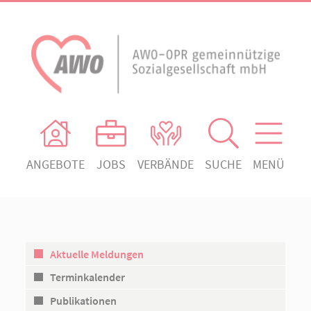
ANGEBOTE
JOBS
VERBÄNDE
SUCHE
MENÜ
AWO Ortsverein Heiligengrabe
AWO Aktuell
Absenden!
Unser Verband
AWO Ortsverein Kyritz
Unsere Angebote
AWO Ortsverein Neuruppin
Aktuelle Meldungen
Ihr Engagement
AWO Ortsverein Rheinsberg
Terminkalender
Kontakt
Publikationen