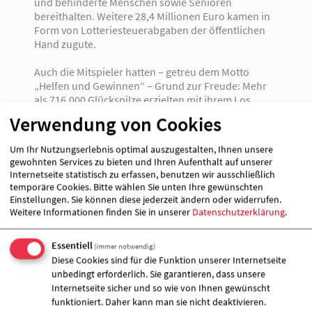
und behinderte Menschen sowie Senioren
bereithalten. Weitere 28,4 Millionen Euro kamen in
Form von Lotteriesteuerabgaben der öffentlichen
Hand zugute.
Auch die Mitspieler hatten – getreu dem Motto
„Helfen und Gewinnen“ – Grund zur Freude: Mehr
als 716.000 Glückspilze erzielten mit ihrem Los
einen Gewinn. Pro Woche konnten demnach im
Verwendung von Cookies
Schnitt mehr als 13.700 Gewinne ausgeschüttet
werden. Insgesamt gewannen 24 Mitspieler im
Um Ihr Nutzungserlebnis optimal auszugestalten, Ihnen unsere
ersten Rang, in dem Höchstgewinne bis zu einer
gewohnten Services zu bieten und Ihren Aufenthalt auf unserer
Million Euro möglich sind. 193 Mitspieler freuten
Internetseite statistisch zu erfassen, benutzen wir ausschließlich
sich im zweiten Rang über durchschnittlich rund
temporäre Cookies. Bitte wählen Sie unten Ihre gewünschten
37.000 Euro. In Summe bilanziert das Jahr 2011 mit
Einstellungen. Sie können diese jederzeit ändern oder widerrufen.
50 Millionen Euro, die als Gewinne ausgeschüttet
Weitere Informationen finden Sie in unserer
Datenschutzerklärung
.
wurden. „Mehrere Hundertausend Loskäufer haben
sich aufgrund des guten Zwecks bewusst für die
Essentiell
(immer notwendig)
Fernsehlotterie entschieden“, betont Christian
Diese Cookies sind für die Funktion unserer Internetseite
Kipper, Geschäftsführer der Fernsehlotterie. „Im
unbedingt erforderlich. Sie garantieren, dass unsere
Hinblick auf die Neuordnung des Glücksspielwesens
Internetseite sicher und so wie von Ihnen gewünscht
in Deutschland sehen wir unseren Auftrag
funktioniert. Daher kann man sie nicht deaktivieren.
allerdings bedroht: Wir müssen die Position der