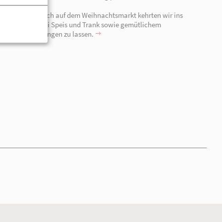
23.12.2025 | Neuruppin
Teamtag AUW Neuruppin
In diesem Jahr begaben wir uns auf Fontanes Spuren.
war es unsere Aufgabe, ein verschwundenes Gedicht wi
knifflige Rätsel, detaillierte Spurensuche und visuelle
begaben wir uns auf die Suche nach „Herr von Ribbeck 
Mittels gemeinsamem Knobeln, dem Entschlüsseln der 
sowie geschicktes "Gegenstände finden und richtig platz
die verlorenen Verse wieder.
Nach einem kurzweiligen Besuch auf dem Weihnachtsma
Restaurant „Uphus“ ein, um bei Speis und Trank sowie
Beisammensein den Tag ausklingen zu lassen.