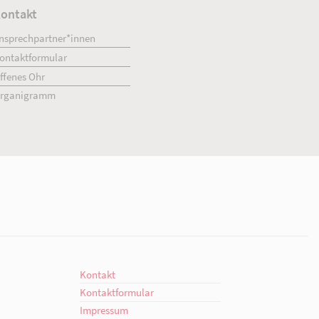
ment
Kontakt
engagiert.
Ansprechpartner*innen
giert.
Kontaktformular
en!
Offenes Ohr