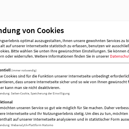
Träger
AWO-OPR gemeinnützige Sozialgesellsc
ndung von Cookies
gserlebnis optimal auszugestalten, Ihnen unsere gewohnten Services zu b
lt auf unserer Internetseite statistisch zu erfassen, benutzen wir ausschlie
kies. Bitte wählen Sie unten Ihre gewünschten Einstellungen. Sie können 
ern oder widerrufen.
Weitere Informationen finden Sie in unserer
Datenschu
entiell
(immer notwendig)
se Cookies sind für die Funktion unserer Internetseite unbedingt erforderlich
antieren, dass unsere Internetseite sicher und so wie von Ihnen gewünscht f
es
er kann man sie nicht deaktivieren.
endung
:
Seiten-Cookie, Speicherung der Einwilligung
ktional
 möchten unseren Service so gut wie möglich für Sie machen. Daher verbess
ere Internetseite und Ihr Nutzungserlebnis stetig. Um dies zu tun, möchten 
enthalt auf unserer Internetseite analysieren und in statistischer Form aus
endung
:
Webanalytik-Plattform Matomo