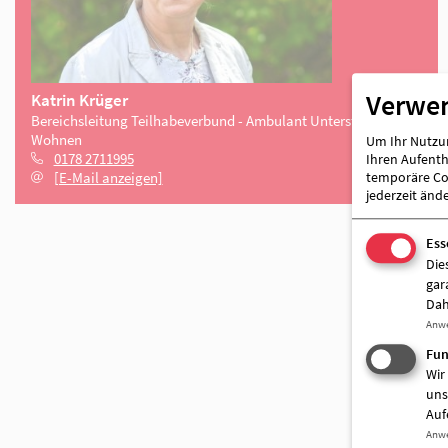
Verwe
Um Ihr Nutzun
Ihren Aufentha
temporäre Coo
jederzeit änd
Ess
Die
Katrin Krüger
gar
Bereichsleitung Teilhabeverbund - Ambulant Unterstützt
Dah
Wohnen
Anw
0178 2711995
Fun
[E-Mail anzeigen]
Wir
uns
Auf
Anw