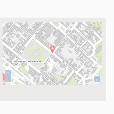
ung
+
−