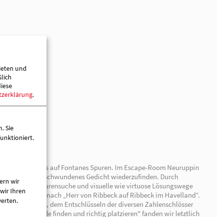
haft mbH
ieten und
ßlich
diese
tzerklärung
.
. Sie
unktioniert.
ern wir
wir Ihren
werten.