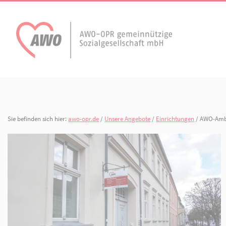
AWO Aktuell
Unser Verband
Aktuelle Meldungen
Vorstand
Terminkalender
Geschäftsstelle
Sie befinden sich hier:
awo-opr.de
/
Unsere Angebote
/
Einrichtunge
AWO Ortsverein
AWO Ortsverein Kyr
Publikationen
Gliederungen
Heiligengrabe
Arbeiten bei der AWO.
Organisationspla
Mitgliedschaften 