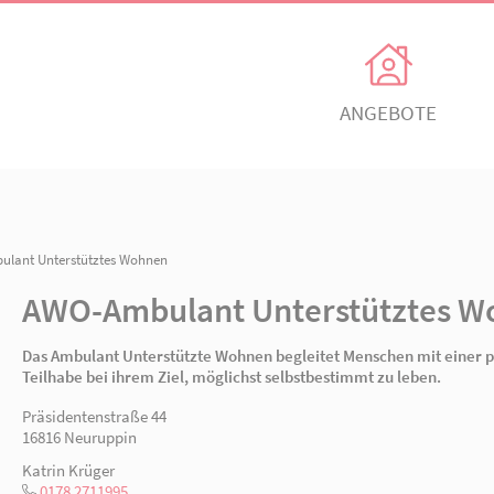
Unsere Angebote
Ihr Enga
Einrichtungen
Ehrenamtli
Kindertagesbetreuung
Freiwillig e
n
/ AWO-Ambulant Unterstütztes Wohnen
itz
AWO Ortsverein Neuruppin
AWO Ortsve
AWO-Ambulant Unters
Kinder- und
Mitglied w
Jugendhilfeverbund
n
Jetzt spen
Das Ambulant Unterstützte Wohnen begleitet 
Teilhabeverbund
Teilhabe bei ihrem Ziel, möglichst selbstbest
&
Präsidentenstraße 44