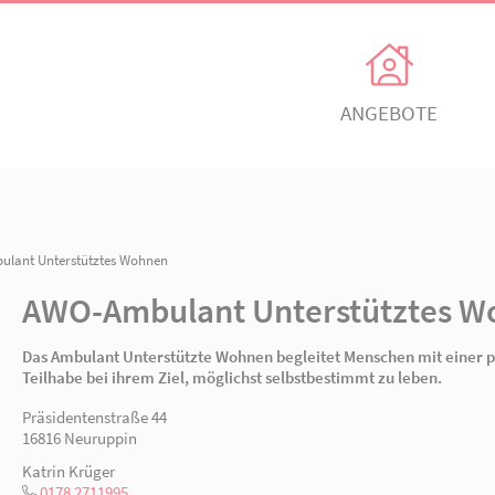
Unsere Angebote
Ihr Enga
Einrichtungen
Ehrenamtli
Kindertagesbetreuung
Freiwillig e
n
/ AWO-Ambulant Unterstütztes Wohnen
itz
AWO Ortsverein Neuruppin
AWO Ortsve
AWO-Ambulant Unters
Kinder- und
Mitglied w
Jugendhilfeverbund
n
Jetzt spen
Das Ambulant Unterstützte Wohnen begleitet 
Teilhabeverbund
Teilhabe bei ihrem Ziel, möglichst selbstbest
&
Präsidentenstraße 44