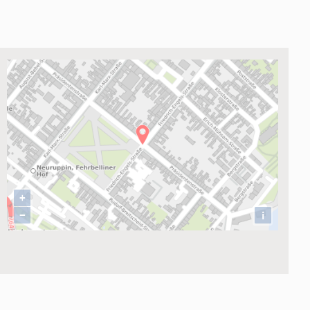
ung
+
−