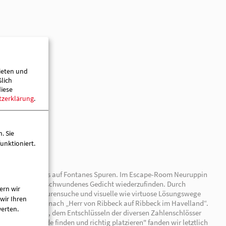
haft mbH
ieten und
ßlich
diese
tzerklärung
.
. Sie
unktioniert.
ern wir
wir Ihren
werten.