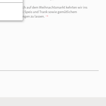
23.12.2025 | Neuruppin
Teamtag AUW Neuruppin
In diesem Jahr begaben wir uns auf Fontanes Spuren.
war es unsere Aufgabe, ein verschwundenes Gedicht wi
knifflige Rätsel, detaillierte Spurensuche und visuelle
begaben wir uns auf die Suche nach „Herr von Ribbeck 
Mittels gemeinsamem Knobeln, dem Entschlüsseln der 
sowie geschicktes "Gegenstände finden und richtig platz
die verlorenen Verse wieder.
Nach einem kurzweiligen Besuch auf dem Weihnachtsma
Restaurant „Uphus“ ein, um bei Speis und Trank sowie
Beisammensein den Tag ausklingen zu lassen.