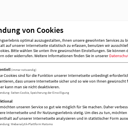
Träger
AWO-OPR gemeinnützige Sozialgesellsc
ndung von Cookies
gserlebnis optimal auszugestalten, Ihnen unsere gewohnten Services zu b
lt auf unserer Internetseite statistisch zu erfassen, benutzen wir ausschlie
kies. Bitte wählen Sie unten Ihre gewünschten Einstellungen. Sie können 
ern oder widerrufen.
Weitere Informationen finden Sie in unserer
Datenschu
entiell
(immer notwendig)
se Cookies sind für die Funktion unserer Internetseite unbedingt erforderlich
antieren, dass unsere Internetseite sicher und so wie von Ihnen gewünscht f
es
er kann man sie nicht deaktivieren.
endung
:
Seiten-Cookie, Speicherung der Einwilligung
ktional
 möchten unseren Service so gut wie möglich für Sie machen. Daher verbess
ere Internetseite und Ihr Nutzungserlebnis stetig. Um dies zu tun, möchten 
enthalt auf unserer Internetseite analysieren und in statistischer Form aus
endung
:
Webanalytik-Plattform Matomo