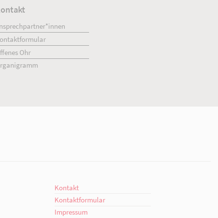
ment
Kontakt
engagiert.
Ansprechpartner*innen
giert.
Kontaktformular
en!
Offenes Ohr