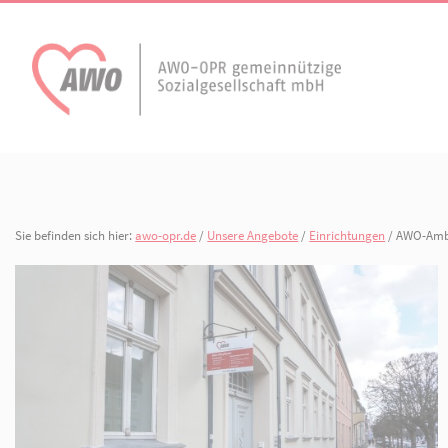
AWO Aktuell
Unser Verband
Aktuelle Meldungen
Vorstand
Terminkalender
Geschäftsstelle
Sie befinden sich hier:
awo-opr.de
/
Unsere Angebote
/
Einrichtunge
AWO Ortsverein
AWO Ortsverein Kyr
Publikationen
Gliederungen
Heiligengrabe
Arbeiten bei der AWO.
Organisationspla
Mitgliedschaften 