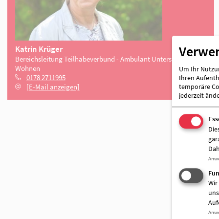
Verwe
Um Ihr Nutzun
Ihren Aufentha
temporäre Coo
jederzeit änd
Ess
Die
Katrin Krüger
gar
Bereichsleitung Teilhabeverbund - Ambulant Unterstützt
Dah
Wohnen
Anw
0178 2711995
Fun
[E-Mail anzeigen]
Wir
uns
Auf
Anw