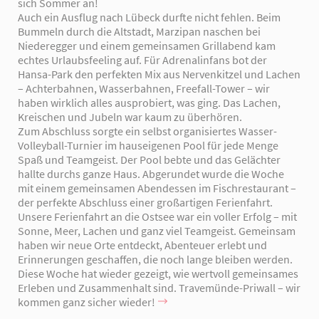
sich Sommer an!
Auch ein Ausflug nach Lübeck durfte nicht fehlen. Beim
Bummeln durch die Altstadt, Marzipan naschen bei
Niederegger und einem gemeinsamen Grillabend kam
echtes Urlaubsfeeling auf. Für Adrenalinfans bot der
Hansa-Park den perfekten Mix aus Nervenkitzel und Lachen
– Achterbahnen, Wasserbahnen, Freefall-Tower – wir
haben wirklich alles ausprobiert, was ging. Das Lachen,
Kreischen und Jubeln war kaum zu überhören.
Zum Abschluss sorgte ein selbst organisiertes Wasser-
Volleyball-Turnier im hauseigenen Pool für jede Menge
Spaß und Teamgeist. Der Pool bebte und das Gelächter
hallte durchs ganze Haus. Abgerundet wurde die Woche
mit einem gemeinsamen Abendessen im Fischrestaurant –
der perfekte Abschluss einer großartigen Ferienfahrt.
Unsere Ferienfahrt an die Ostsee war ein voller Erfolg – mit
Sonne, Meer, Lachen und ganz viel Teamgeist. Gemeinsam
haben wir neue Orte entdeckt, Abenteuer erlebt und
Erinnerungen geschaffen, die noch lange bleiben werden.
Diese Woche hat wieder gezeigt, wie wertvoll gemeinsames
Erleben und Zusammenhalt sind. Travemünde-Priwall – wir
kommen ganz sicher wieder!