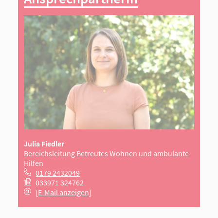
Julia Fiedler
Bereichsleitung Betreutes Wohnen und ambulante
Hilfen
0179 2432049
033971 324762
[E-Mail anzeigen]