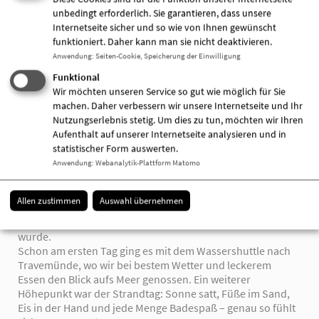
unbedingt erforderlich. Sie garantieren, dass unsere
Internetseite sicher und so wie von Ihnen gewünscht
funktioniert. Daher kann man sie nicht deaktivieren.
Anwendung
:
Seiten-Cookie, Speicherung der Einwilligung
Meldungen der Einrichtung
Funktional
Wir möchten unseren Service so gut wie möglich für Sie
machen. Daher verbessern wir unsere Internetseite und Ihr
07.11.2025 | OPR I Travemünde
Nutzungserlebnis stetig. Um dies zu tun, möchten wir Ihren
Ferienfahrt an die Ostsee – Sonne, Spaß und ganz viel
Aufenthalt auf unserer Internetseite analysieren und in
Wasser!
statistischer Form auswerten.
Unsere diesjährige Sommerferienfahrt führte uns nach
Anwendung
:
Webanalytik-Plattform Matomo
Travemünde-Priwall - an die wunderschöne Ostsee. Mit
sieben Jugendlichen, zwei Erziehern und jeder Menge
guter Laune verbrachten wir dort eine unvergessliche
Allen zustimmen
Auswahl übernehmen
Woche in einem tollen Ferienhaus – mit Whirlpool, Sauna
und großem Innenpool, der natürlich sofort ausprobiert
wurde.
Schon am ersten Tag ging es mit dem Wassershuttle nach
Travemünde, wo wir bei bestem Wetter und leckerem
Essen den Blick aufs Meer genossen. Ein weiterer
Höhepunkt war der Strandtag: Sonne satt, Füße im Sand,
Eis in der Hand und jede Menge Badespaß – genau so fühlt