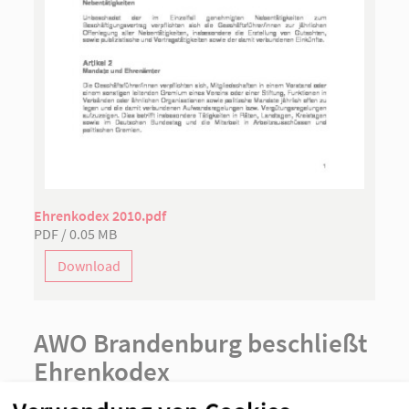
Ehrenkodex 2010.pdf
PDF / 0.05 MB
Download
AWO Brandenburg beschließt
Ehrenkodex
02.07.2010
Rheinsberg, 1. Juli 2010. Die