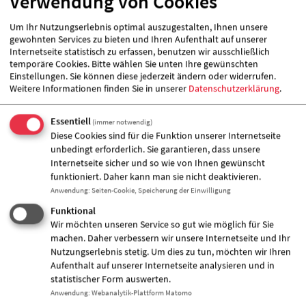
Verwendung von Cookies
Geschäftsführerkonferenz der Arbeiterwohlfahrt
Brandenburg hat auf ihrer Geschäftsführertagung
Um Ihr Nutzungserlebnis optimal auszugestalten, Ihnen unsere
gewohnten Services zu bieten und Ihren Aufenthalt auf unserer
einen Ehrenkodex beschlossen. Der Ehrenkodex
Internetseite statistisch zu erfassen, benutzen wir ausschließlich
gilt für alle hauptamtlichen Geschäftsführer der
temporäre Cookies. Bitte wählen Sie unten Ihre gewünschten
Mitgliedsverbände des Arbeiterwohlfahrt
Einstellungen. Sie können diese jederzeit ändern oder widerrufen.
Landesverbandes Brandenburg e.V..
Weitere Informationen finden Sie in unserer
Datenschutzerklärung
.
Ziel des Ehrenkodexes ist, es auch weiterhin
größtmögliche Transparenz zu schaffen und die
Essentiell
Rolle des Wohlfahrtsverbandes als verläßlicher und
(immer notwendig)
vertrauenswürdiger Partner im Land Brandenburg
Diese Cookies sind für die Funktion unserer Internetseite
weiter zu stärken.
unbedingt erforderlich. Sie garantieren, dass unsere
Internetseite sicher und so wie von Ihnen gewünscht
Ziel des Ehrenkodexes ist, es auch weiterhin
funktioniert. Daher kann man sie nicht deaktivieren.
größtmögliche Transparenz zu schaffen und die
Anwendung
:
Seiten-Cookie, Speicherung der Einwilligung
Rolle des Wohlfahrtsverbandes als verläßlicher und
Funktional
vertrauenswürdiger Partner im Land Brandenburg
Wir möchten unseren Service so gut wie möglich für Sie
weiter zu stärken.
machen. Daher verbessern wir unsere Internetseite und Ihr
Nutzungserlebnis stetig. Um dies zu tun, möchten wir Ihren
Die jährliche Offenlegung umfasst folgende
Aufenthalt auf unserer Internetseite analysieren und in
Bereiche:
statistischer Form auswerten.
- Nebentätigkeiten, Ehrenämter und Mandate
Anwendung
:
Webanalytik-Plattform Matomo
- Tätigkeiten in Gesellschafterversammlungen und