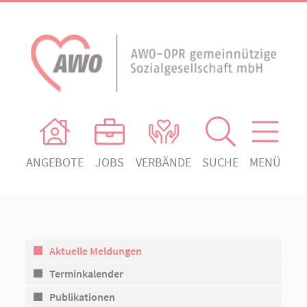
ANGEBOTE
JOBS
VERBÄNDE
SUCHE
MENÜ
AWO Ortsverein Heiligengrabe
AWO Aktuell
Absenden!
Unser Verband
AWO Ortsverein Kyritz
Unsere Angebote
AWO Ortsverein Neuruppin
Aktuelle Meldungen
Ihr Engagement
AWO Ortsverein Rheinsberg
Terminkalender
Kontakt
Publikationen