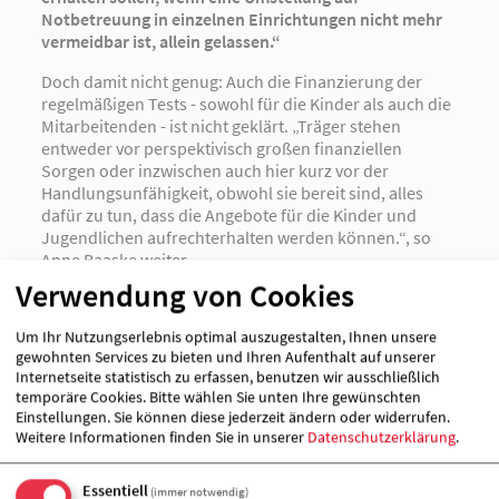
Notbetreuung in einzelnen Einrichtungen nicht mehr
vermeidbar ist, allein gelassen.“
Doch damit nicht genug: Auch die Finanzierung der
regelmäßigen Tests - sowohl für die Kinder als auch die
Mitarbeitenden - ist nicht geklärt. „Träger stehen
entweder vor perspektivisch großen finanziellen
Sorgen oder inzwischen auch hier kurz vor der
Handlungsunfähigkeit, obwohl sie bereit sind, alles
dafür zu tun, dass die Angebote für die Kinder und
Jugendlichen aufrechterhalten werden können.“, so
Anne Baaske weiter.
Verwendung von Cookies
Mal abgesehen davon, dass es zunehmend schwieriger
Um Ihr Nutzungserlebnis optimal auszugestalten, Ihnen unsere
wird, überhaupt ausreichend Tests geliefert zu
gewohnten Services zu bieten und Ihren Aufenthalt auf unserer
bekommen, steigen die Preise rasant: 3,60 € und mehr
Internetseite statistisch zu erfassen, benutzen wir ausschließlich
sind keine Einzelfälle mehr. Wenn es um die Tests für
temporäre Cookies. Bitte wählen Sie unten Ihre gewünschten
Einstellungen. Sie können diese jederzeit ändern oder widerrufen.
Mitarbeitende geht, wird darauf verwiesen, dass diese
Weitere Informationen finden Sie in unserer
Datenschutzerklärung
.
Bestandteil der Betriebskosten von Kitas sind
beziehungsweise bei Kinder- und Jugendwohnheimen,
aufsuchender Erziehungshilfe und anderen Angeboten
Essentiell
(immer notwendig)