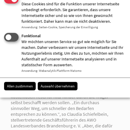
über die Entgelte verhandelt werden müssen. Zu
Diese Cookies sind für die Funktion unserer Internetseite
letzterem sind derzeit wohl nicht mal eine Handvoll
unbedingt erforderlich. Sie garantieren, dass unsere
Landkreise und kreisfreie Städte im Land Brandenburg
Internetseite sicher und so wie von Ihnen gewünscht
bereit. Welche Auswirkungen der Verweis auf die Kita-
funktioniert. Daher kann man sie nicht deaktivieren.
Betriebskosten mit Blick auf die
Anwendung
:
Seiten-Cookie, Speicherung der Einwilligung
Finanzierungsübernahme haben wird, können wir
Funktional
derzeit nur erahnen. Formell sind die Städte und
Wir möchten unseren Service so gut wie möglich für Sie
Gemeinden mit in der Pflicht. Schnelle
machen. Daher verbessern wir unsere Internetseite und Ihr
Kostenübernahmezusagen sind angesichts der
Nutzungserlebnis stetig. Um dies zu tun, möchten wir Ihren
angespannten Haushaltslagen jedoch nicht zu
Aufenthalt auf unserer Internetseite analysieren und in
erwarten. Und - so mögliche Szenarien - zahlreiche
statistischer Form auswerten.
Träger werden gezwungen sein, ihre Elternbeiträge
Anwendung
:
Webanalytik-Plattform Matomo
ganz zeitnah an die Kostenentwicklung anzupassen.
Allen zustimmen
Auswahl übernehmen
Hinzukommt, dass nach derzeitigen Planungen die
kostenlosen Tests für Kita-Kinder durch die Träger
selbst beschafft werden sollen. „Ein durchaus
sinnvoller Weg, um schneller den Bedarfen
entsprechen zu können.“, so Claudia Schiefelbein,
stellvertretende Geschäftsführerin des AWO
Landesverbandes Brandenburg e. V. „Aber, die dafür