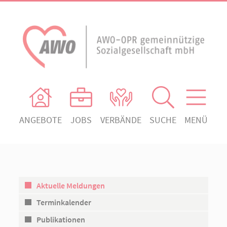
ANGEBOTE
JOBS
VERBÄNDE
SUCHE
MENÜ
AWO Ortsverein Heiligengrabe
AWO Aktuell
Absenden!
Unser Verband
AWO Ortsverein Kyritz
Unsere Angebote
AWO Ortsverein Neuruppin
Aktuelle Meldungen
Ihr Engagement
AWO Ortsverein Rheinsberg
Terminkalender
Kontakt
Publikationen