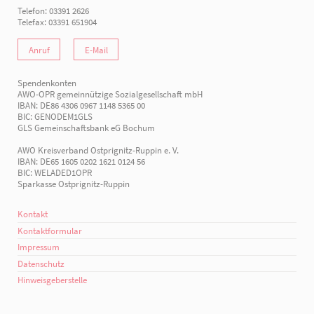
Telefon: 03391 2626
Telefax: 03391 651904
Anruf
E-Mail
Spendenkonten
AWO-OPR gemeinnützige Sozialgesellschaft mbH
IBAN: DE86 4306 0967 1148 5365 00
BIC: GENODEM1GLS
GLS Gemeinschaftsbank eG Bochum
AWO Kreisverband Ostprignitz-Ruppin e. V.
IBAN: DE65 1605 0202 1621 0124 56
BIC: WELADED1OPR
Sparkasse Ostprignitz-Ruppin
Kontakt
Kontaktformular
Impressum
Datenschutz
Hinweisgeberstelle