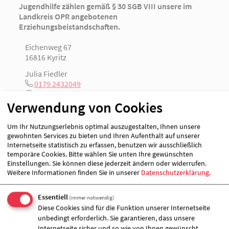
Jugendhilfe zählen gemäß § 30 SGB VIII unsere im
Landkreis OPR angebotenen
Erziehungsbeistandschaften.
Eichenweg 67
16816 Kyritz
Julia Fiedler
0179 2432049
[E-Mail anzeigen]
Verwendung von Cookies
www.awo-opr.de
Um Ihr Nutzungserlebnis optimal auszugestalten, Ihnen unsere
gewohnten Services zu bieten und Ihren Aufenthalt auf unserer
Internetseite statistisch zu erfassen, benutzen wir ausschließlich
Angebote für
temporäre Cookies. Bitte wählen Sie unten Ihre gewünschten
Einstellungen. Sie können diese jederzeit ändern oder widerrufen.
Jugendliche
Weitere Informationen finden Sie in unserer
Datenschutzerklärung
.
Kinder
Träger
Essentiell
(immer notwendig)
AWO-OPR gemeinnützige Sozialgesellschaft
Diese Cookies sind für die Funktion unserer Internetseite
mbH
unbedingt erforderlich. Sie garantieren, dass unsere
Internetseite sicher und so wie von Ihnen gewünscht