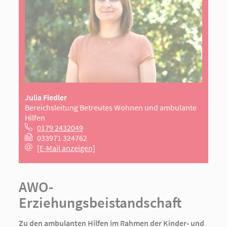
Julia Fiedler
Bereichsleitung Betreutes Wohnen und ambulante
Hilfen
0179 2432049
033971 324762
[E-Mail anzeigen]
AWO-
Erziehungsbeistandschaft
Zu den ambulanten Hilfen im Rahmen der Kinder- und