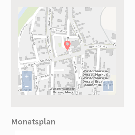
+
−
i
Monatsplan