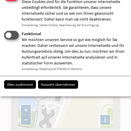
Diese Cookies sind für die Funktion unserer Internetseite
Kinder
unbedingt erforderlich. Sie garantieren, dass unsere
Kinder mit Behinderung
Internetseite sicher und so wie von Ihnen gewünscht
funktioniert. Daher kann man sie nicht deaktivieren.
Träger
Anwendung
:
Seiten-Cookie, Speicherung der Einwilligung
AWO-OPR gemeinnützige Sozialgesellschaft
mbH
Funktional
Wir möchten unseren Service so gut wie möglich für Sie
machen. Daher verbessern wir unsere Internetseite und Ihr
Nutzungserlebnis stetig. Um dies zu tun, möchten wir Ihren
Aufenthalt auf unserer Internetseite analysieren und in
statistischer Form auswerten.
Anwendung
:
Webanalytik-Plattform Matomo
Allen zustimmen
Auswahl übernehmen
+
−
i