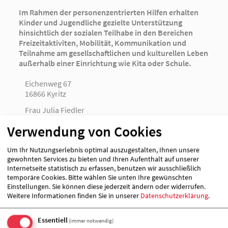
Im Rahmen der personenzentrierten Hilfen erhalten
Kinder und Jugendliche gezielte Unterstützung
hinsichtlich der sozialen Teilhabe in den Bereichen
Freizeitaktiviten, Mobilität, Kommunikation und
Teilnahme am gesellschaftlichen und kulturellen Leben
außerhalb einer Einrichtung wie Kita oder Schule.
Eichenweg 67
16866 Kyritz
Frau Julia Fiedler
0179 2432049
Verwendung von Cookies
[E-Mail anzeigen]
www.awo-opr.de
Um Ihr Nutzungserlebnis optimal auszugestalten, Ihnen unsere
gewohnten Services zu bieten und Ihren Aufenthalt auf unserer
Internetseite statistisch zu erfassen, benutzen wir ausschließlich
temporäre Cookies. Bitte wählen Sie unten Ihre gewünschten
Angebote und Leistungen
Einstellungen. Sie können diese jederzeit ändern oder widerrufen.
Weitere Informationen finden Sie in unserer
Datenschutzerklärung
.
Förderung
Angebote für
Essentiell
(immer notwendig)
Jugendliche