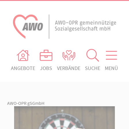
ANGEBOTE
JOBS
VERBÄNDE
SUCHE
MENÜ
AWO Ortsverein Heiligengrabe
AWO Aktuell
Absenden!
Unser Verband
AWO Ortsverein Kyritz
Unsere Angebote
AWO Ortsverein Neuruppin
AWO-OPR gSGmbH
Ihr Engagement
AWO Ortsverein Rheinsberg
Kontakt