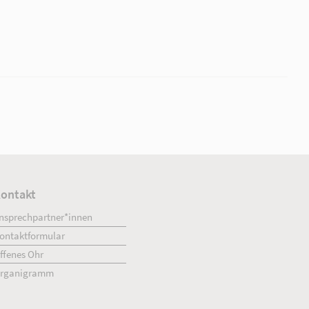
w/d)
bH
|
AWO-Kita "Krümelkiste"
zeit - Nachmittag, Teilzeit - Schicht