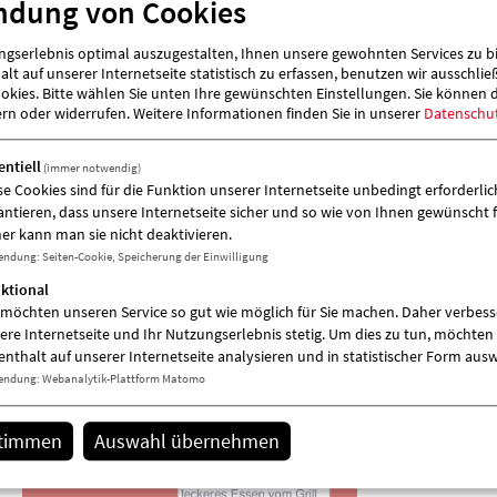
ndung von Cookies
gserlebnis optimal auszugestalten, Ihnen unsere gewohnten Services zu b
lt auf unserer Internetseite statistisch zu erfassen, benutzen wir ausschlie
kies. Bitte wählen Sie unten Ihre gewünschten Einstellungen. Sie können 
ern oder widerrufen.
Weitere Informationen finden Sie in unserer
Datenschu
entiell
(immer notwendig)
se Cookies sind für die Funktion unserer Internetseite unbedingt erforderlich
antieren, dass unsere Internetseite sicher und so wie von Ihnen gewünscht f
er kann man sie nicht deaktivieren.
endung
:
Seiten-Cookie, Speicherung der Einwilligung
ktional
 möchten unseren Service so gut wie möglich für Sie machen. Daher verbess
ere Internetseite und Ihr Nutzungserlebnis stetig. Um dies zu tun, möchten 
enthalt auf unserer Internetseite analysieren und in statistischer Form aus
endung
:
Webanalytik-Plattform Matomo
stimmen
Auswahl übernehmen
Meldungen der Einrichtung