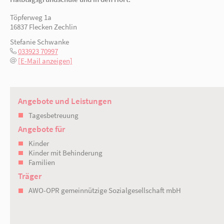
und waldreichen Region. Flecken Zechlin hat
Insgesamt 85 Kinder im Alter von ein bis zwölf
Kindergarten und Hort) zur Verfügung. Aus zw
Halbtagsgrundschule und in den Hort.
Töpferweg 1a
16837 Flecken Zechlin
Stefanie Schwanke
033923 70997
[E-Mail anzeigen]
Angebote und Leistungen
Tagesbetreuung
Angebote für
Kinder
Kinder mit Behinderung