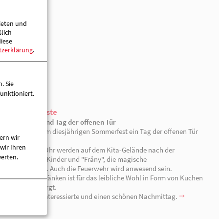
ieten und
ßlich
diese
tzerklärung
.
. Sie
unktioniert.
ern wir
wir Ihren
werten.