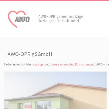
AWO Aktuell
Unser Verband
Aktuelle Meldungen
Vorstand
AWO-OPR gSGmbH
Terminkalender
Geschäftsstelle
AWO Ortsverein
Sie befinden sich hier:
awo-opr.de
/
Unsere Angebote
/
Einrichtunge
AWO Ortsverein Kyr
Publikationen
Gliederungen
Heiligengrabe
Arbeiten bei der AWO.
Organisationspla
Mitgliedschaften 