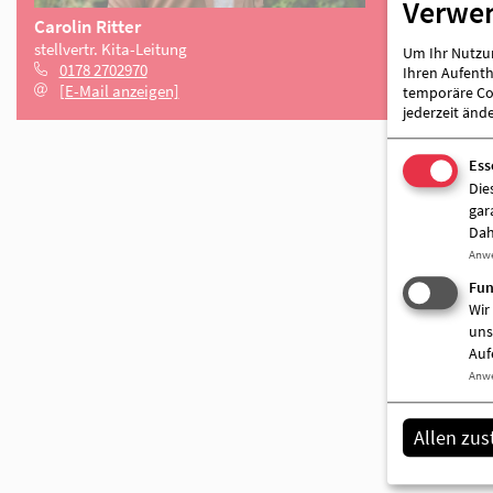
Verwe
Um Ihr Nutzun
Ihren Aufentha
temporäre Coo
jederzeit änd
Ess
Die
gar
Dah
Anw
Fun
Carolin Ritter
Wir
stellvertr. Kita-Leitung
uns
0178 2702970
Auf
[E-Mail anzeigen]
Anw
Allen zu