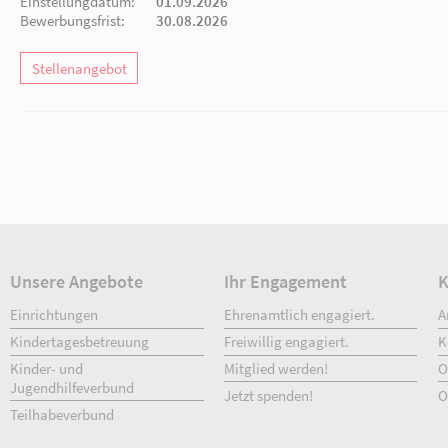
Aktuelle Stellenangebote
Einrichtungen für Kinder und Jugendliche
Erzieher*in, Erzieherische Fachkraft (m/
AWO-OPR gemeinnützige Sozialgesellschaft m
Ostprignitz-Ruppin
|
Flecken Zechlin
Arbeitszeit:
Teilzeit - Vormittag, Teil
Einstellungdatum:
01.09.2026
Bewerbungsfrist:
30.08.2026