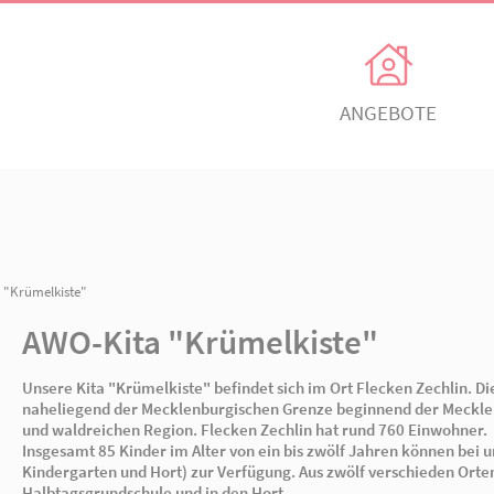
Unsere Angebote
Ihr Enga
Einrichtungen
Ehrenamtli
Kindertagesbetreuung
Freiwillig e
n
/ AWO-Kita "Krümelkiste"
itz
AWO Ortsverein Neuruppin
AWO Ortsve
Kinder- und
Mitglied w
Jugendhilfeverbund
AWO-Kita "Krümelkis
n
Jetzt spen
Teilhabeverbund
Unsere Kita "Krümelkiste" befindet sich im Or
&
naheliegend der Mecklenburgischen Grenze be