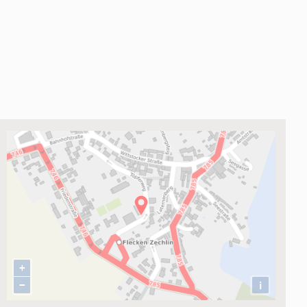
 rund 760 Einwohner.
 Jahren können bei uns spielen und lernen. Für sie steht uns
ölf verschieden Orten kommen die Kinder mit Bussen zur ve