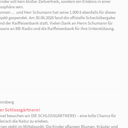
Kita Märchenland - Gewinn bei BB-Radio
Wir freuen uns über den Gewinn bei BB-Radio: Unsere K
Schumann hat unsere Kita bei einem
Gewinnspiel
ange
sowohl für die Kita als auch für einen Einzelpreis vorge
Gewinn soll ein Herzensprojekt unterstützen: Die künstl
Flure, begonnen im letzten Jahr von der
Berliner Firma
märchenhaften Motiven, soll nun auch
in den Speiser
Das Essen der Kinder soll kein bloßer Zeitvertreib, sonde
magischen Atmosphäre sein.
Wir haben gewonnen ... und Herr Schumann hat seine 1.0
wunderbare Projekt gespendet. Am 30.06.2026 fand die 
mit BB-Radio und der Raiffeisenbank statt. Vielen Dan
seinen Einsatz sowie an BB-Radio und die Raiffeisenban