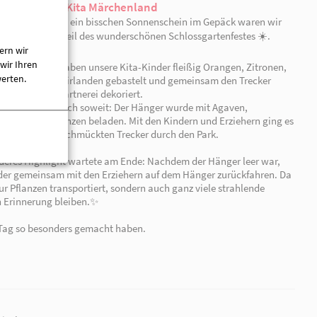
und eine positive emotionale Bindung zu frischen Lebe
4. Alltagsintegrierte Sprachförderung - Beim Gärtnern 
Handeln erweitert. Der Balkon wird zum lebendigen Le
ern wir
als multifunktionaler Außenbereich dient als lebendiger Lern
wir Ihren
werten.
(Lernort & Partizipation), für die Eltern (Begegnung & Beratung
en Luft, an dem Partizipation gelebt wird, Kommunikation auf 
ühlt.
22.05.2026 | Rheinsberg
Schlossgartenfest mit der Kita Märchenland
Mit viel Freude, Kreativität und ein bisschen Sonnensc