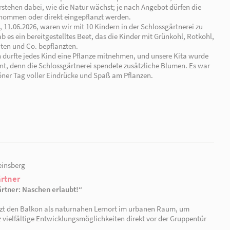
29.06.2026 | Rheinsberg
Erkundung der Schlossgärtnerei
Zweimal im Monat besuchen wir DIE SCHLOSSGÄRTNEREI
die Kinder, spielerisch die Natur zu erleben.
Praxisnahes Lernen steht im Mittelpunkt: Die Kinder p
Gemüse und verstehen dabei, wie die Natur wächst; je 
Pflanzen mitgenommen oder direkt eingepflanzt werde
Am Donnerstag, 11.06.2026, waren wir mit 10 Kindern in
Gast. Vor Ort gab es ein bereitgestelltes Beet, das die 
Kohlrabi, Tomaten und Co. bepflanzten.
Als Dankeschön durfte jedes Kind eine Pflanze mitnehm
ebenfalls belohnt, denn die Schlossgärtnerei spendete 
ein wunderschöner Tag voller Eindrücke und Spaß am P