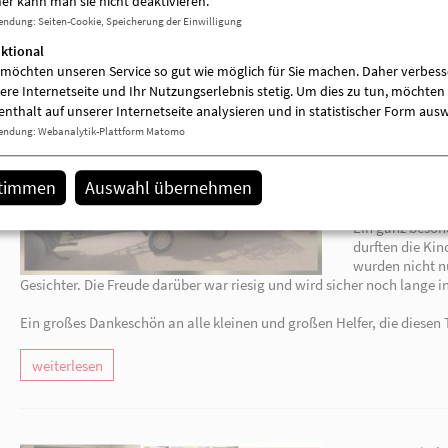
er kann man sie nicht deaktivieren.
endung
:
Seiten-Cookie, Speicherung der Einwilligung
ktional
 möchten unseren Service so gut wie möglich für Sie machen. Daher verbess
5. Austausch und Zusammentreffen - Der Balkon 
ere Internetseite und Ihr Nutzungserlebnis stetig. Um dies zu tun, möchten 
Rückzugsort für unsere gesamte Gemeinschaft.
enthalt auf unserer Internetseite analysieren und in statistischer Form aus
endung
:
Webanalytik-Plattform Matomo
Ein Raum für viele Bedürfnisse - für die Kinder 
(Professionalität & Regeneration).
stimmen
Auswahl übernehmen
Unser
Ziel
: Ein harmonischer Ort an der frisch
sich jede*r – ob groß oder klein – rundum wohlf
weiterlesen