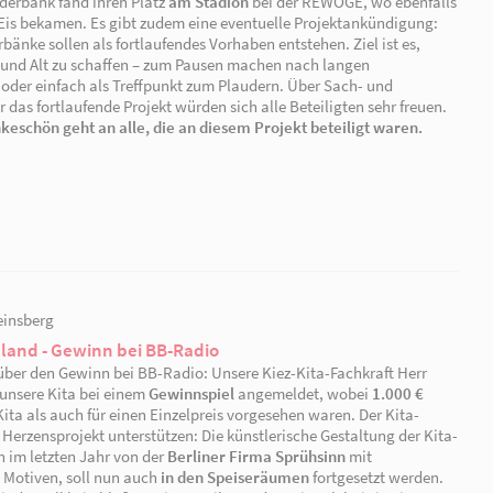
Bank wurde feierlich an das
Hafendorf
übergeben, begl
und Getränken. Mit den Kindern suchten wir gemeinsam
dem Spielplatz. Zum Abschied gab es für alle ein Eis.
Die zweite Plauderbank fand ihren Platz
am Stadion
be
alle Kinder ein Eis bekamen. Es gibt zudem eine eventu
Weitere Plauderbänke sollen als fortlaufendes Vorhaben 
Plätze für Jung und Alt zu schaffen – zum Pausen mach
Spaziergängen oder einfach als Treffpunkt zum Plaude
Geldspenden für das fortlaufende Projekt würden sich al
Ein großes Dankeschön geht an alle, die an diesem Pr
08.07.2026 | Rheinsberg