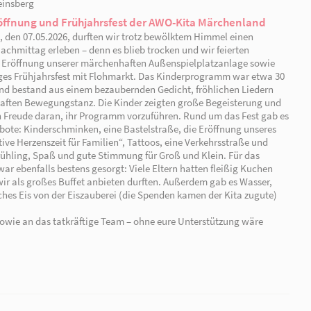
am Samstag, den 16.05.2026, Teil des wunderschönen Sc
In den vergangenen Wochen haben unsere Kita-Kinder f
Blumen, Schmetterlinge und Girlanden gebastelt und 
inklusive Hänger der Schlossgärtnerei dekoriert.
Am Samstag war es dann endlich soweit: Der Hänger w
Lorbeerbäumen und Zitruspflanzen beladen. Mit den Ki
dann beim Fest hinter dem geschmückten Trecker durch
Ein ganz besonderes Highlight wartete am Ende: Nachd
durften die Kinder gemeinsam mit den Erziehern auf d
wurden nicht nur Pflanzen transportiert, sondern auch 
rd sicher noch lange in Erinnerung bleiben.✨️
ßen Helfer, die diesen Tag so besonders gemacht haben.