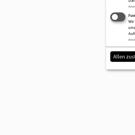
Dah
Anw
Fun
Wir
uns
Auf
Anw
Allen zu