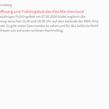
21.05.2026 | Rheinsberg
Spielplatzeröffnung und Frühjahrsfest der AW
Am Donnerstag, den 07.05.2026, durften wir trotz bew
wunderbaren Nachmittag erleben – denn es blieb trocke
gemeinsam die Eröffnung unserer märchenhaften Auße
unser diesjähriges Frühjahrsfest mit Flohmarkt. Das 
Minuten lang und bestand aus einem bezaubernden Gedi
und einem lebhaften Bewegungstanz. Die Kinder zeigt
hatten sichtlich Freude daran, ihr Programm vorzuführ
viele tolle Angebote: Kinderschminken, eine Bastelstra
Projektes „kreative Herzenszeit für Familien“, Tattoos, 
vieles mehr – Frühling, Spaß und gute Stimmung für Gr
leibliche Wohl war ebenfalls bestens gesorgt: Viele Elte
gebacken, die wir als großes Buffet anbieten durften. 
onsert wurde, köstliches Eis von der Eiszauberei (die Spend
Grill.
ißig gespendet haben, sowie an das tatkräftige Team – ohne e