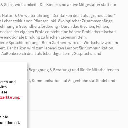
15.06.2026 | Rheinsberg
Die Balkongärtner
„Die Balkon-Gärtner: Naschen erlaubt!“
Das Projekt nutzt den Balkon als naturnahen Lernort 
ieten und
Kindern im Kiez vielfältige Entwicklungsmöglichkeiten 
ßlich
zu eröffnen.
diese
1. Partizipation & Selbstwirksamkeit - Die Kinder sind ak
tzerklärung
.
Zuschauer.
2. Ganzheitliche Natur- & Umwelterfahrung - Der Balkon
mit komplettem Lebenszyklus von Pflanzen inkl. ökol
. Sie
3. Sinneswahrnehmung & Gesundheitsförderung - Durch
unktioniert.
Sehen und Schmecken der eigenen Ernte entsteht eine h