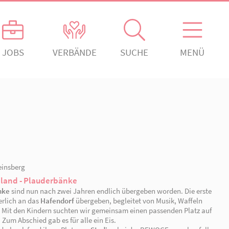
ANGEBOTE
JOBS
VERBÄNDE
gement
Kontakt
Absenden!
ch engagiert.
Ansprechpartner*innen
ngagiert.
Kontaktformular
rein Rheinsberg
erden!
Offenes Ohr
den!
Organigramm
21.07.2026 | Rheinsberg
Kita Märchenland - Plauderbänke
Die
Plauderbänke
sind nun nach zwei Jahren endlich 