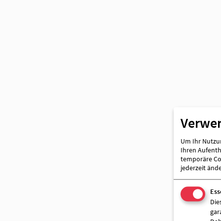
Verwe
Um Ihr Nutzun
Ihren Aufentha
temporäre Coo
jederzeit änd
Ess
Die
gar