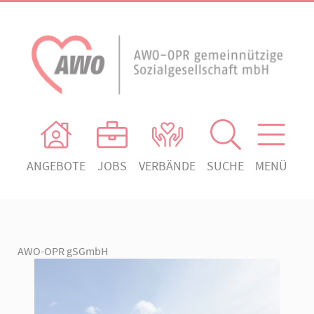
ANGEBOTE
JOBS
VERBÄNDE
SUCHE
MENÜ
AWO Ortsverein Heiligengrabe
AWO Aktuell
Absenden!
Unser Verband
AWO Ortsverein Kyritz
Unsere Angebote
AWO Ortsverein Neuruppin
AWO-OPR gSGmbH
Ihr Engagement
AWO Ortsverein Rheinsberg
Kontakt