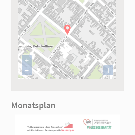
+
−
i
Monatsplan