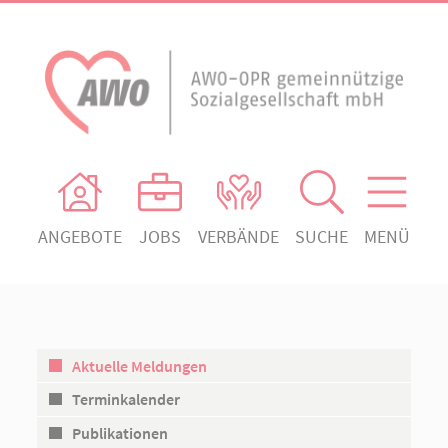
ANGEBOTE
JOBS
VERBÄNDE
SUCHE
MENÜ
AWO Ortsverein Heiligengrabe
AWO Aktuell
Absenden!
Unser Verband
AWO Ortsverein Kyritz
Unsere Angebote
AWO Ortsverein Neuruppin
Aktuelle Meldungen
Ihr Engagement
AWO Ortsverein Rheinsberg
Terminkalender
Kontakt
Publikationen