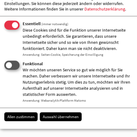
Einstellungen. Sie können diese jederzeit ändern oder widerrufen.
Weitere Informationen finden Sie in unserer
Datenschutzerklärung
.
Essentiell
(immer notwendig)
Diese Cookies sind für die Funktion unserer Internetseite
unbedingt erforderlich. Sie garantieren, dass unsere
Internetseite sicher und so wie von Ihnen gewünscht
funktioniert. Daher kann man sie nicht deaktivieren.
Anwendung
:
Seiten-Cookie, Speicherung der Einwilligung
Das Unternehmen Britax-Römer hatte der AWO
Funktional
insgesamt 430 Kinderwagen im Wert von circa
Wir möchten unseren Service so gut wie möglich für Sie
140.000 Euro zur Verfügung gestellt. Im Rahmen
machen. Daher verbessern wir unsere Internetseite und Ihr
dieser einmaligen Spendenaktion verteilt die AWO
Nutzungserlebnis stetig. Um dies zu tun, möchten wir Ihren
die Kinderwagen nun bundesweit an bedürftige
Aufenthalt auf unserer Internetseite analysieren und in
Familien und an Kindertagesstätten.
statistischer Form auswerten.
Frau Maryan steht kurz vor der Geburt ihres Kindes
Anwendung
:
Webanalytik-Plattform Matomo
und wohnt derzeit im Asylbewerberheim in
Neuruppin. Die Somalierin kam im Juli 2012 nach
Deutschland und befindet sich derzeit im Status der
Allen zustimmen
Auswahl übernehmen
Aufenthaltsgestattung. Die Arbeiterwohlfahrt
wünscht alles erdenklich Gute für Mutter und Kind.