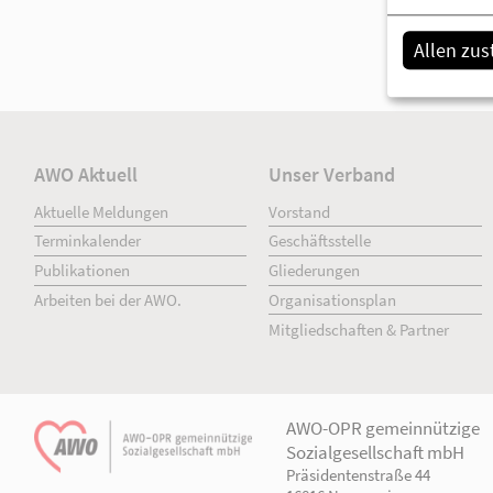
Allen zu
AWO Aktuell
Unser Verband
Aktuelle Meldungen
Vorstand
Terminkalender
Geschäftsstelle
Publikationen
Gliederungen