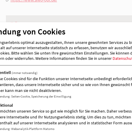
03391 2626
03391 651 90 4
[E-Mail anzeigen]
https://www.awo-opr.de/
ndung von Cookies
gserlebnis optimal auszugestalten, Ihnen unsere gewohnten Services zu b
lt auf unserer Internetseite statistisch zu erfassen, benutzen wir ausschlie
Träger
kies. Bitte wählen Sie unten Ihre gewünschten Einstellungen. Sie können 
ern oder widerrufen.
Weitere Informationen finden Sie in unserer
Datenschu
AWO Kreisverband Ostprignitz-Ruppin e. 
entiell
(immer notwendig)
se Cookies sind für die Funktion unserer Internetseite unbedingt erforderlich
antieren, dass unsere Internetseite sicher und so wie von Ihnen gewünscht f
er kann man sie nicht deaktivieren.
endung
:
Seiten-Cookie, Speicherung der Einwilligung
ktional
 möchten unseren Service so gut wie möglich für Sie machen. Daher verbess
ere Internetseite und Ihr Nutzungserlebnis stetig. Um dies zu tun, möchten 
enthalt auf unserer Internetseite analysieren und in statistischer Form aus
endung
:
Webanalytik-Plattform Matomo