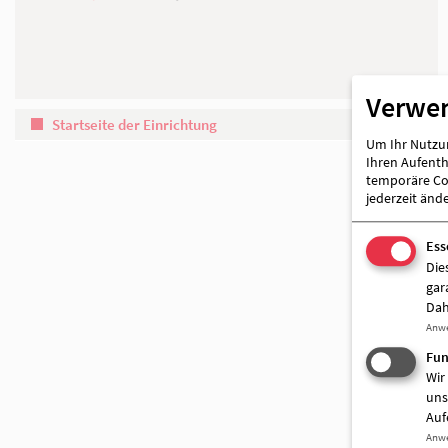
Partner
Verwe
Um Ihr Nutzun
Ihren Aufentha
temporäre Coo
jederzeit änd
Startseite der Einrichtung
Ess
Die
gar
Dah
Anw
Fun
Wir
uns
Auf
Anw