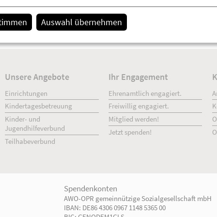
stimmen
Auswahl übernehmen
Unsere Angebote
Ihr Engage
Einrichtungen
Ehrenamtlich 
Kindertagesbetreuung
Freiwillig enga
Kinder- und
Mitglied werd