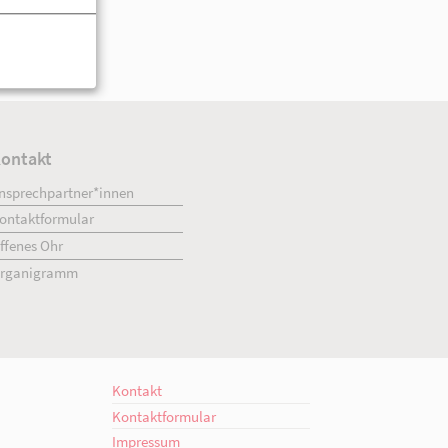
ment
Kontakt
engagiert.
Ansprechpartner*innen
giert.
Kontaktformular
en!
Offenes Ohr