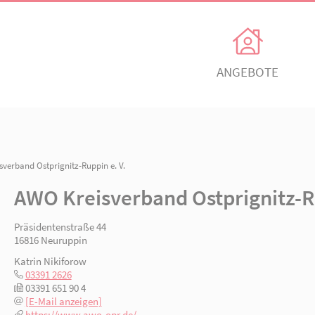
Unsere Angebote
Ihr Enga
Einrichtungen
Ehrenamtli
Kindertagesbetreuung
Freiwillig e
n
/ AWO Kreisverband Ostprignitz-Ruppin e. V.
itz
AWO Ortsverein Neuruppin
AWO Ortsve
AWO Kreisverband Ostp
Kinder- und
Mitglied w
Jugendhilfeverbund
n
Jetzt spen
Präsidentenstraße 44
Teilhabeverbund
16816 Neuruppin
&
Katrin Nikiforow