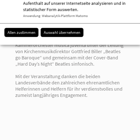
kameradschaftliche Gemeinschaft, die sich ihrer
Aufenthalt auf unserer Internetseite analysieren und in
sozialen Verantwortung immer bewusst ist und
statistischer Form auswerten.
diese auch aktiv ausübt. Das Konzert – längst eine
Anwendung
:
Webanalytik-Plattform Matomo
feste Größe im Terminkalender Berlin-Brandenburg
– ist ein kleines Dankeschön für große Hilfe.“
Allen zustimmen
Auswahl übernehmen
Unter dem Motto „Beatles forever“ spielt das
Kammerorchester musica juventa unter der Leitung
von Kirchenmusikdirektor Gottfried Biller „Beatles
go Baroque“ und gemeinsam mit der Cover-Band
„Hard Day’s Night“ Beatles sinfonisch.
Mit der Veranstaltung danken die beiden
Landesverbände den zahlreichen ehrenamtlichen
Helferinnen und Helfern für ihr verdienstvolles und
zumeist langjähriges Engagement.