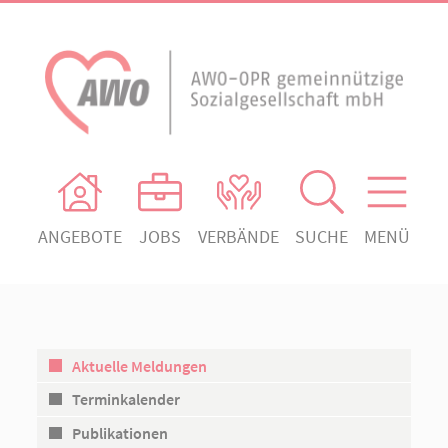
ANGEBOTE
JOBS
VERBÄNDE
SUCHE
MENÜ
AWO Ortsverein Heiligengrabe
AWO Aktuell
Absenden!
Unser Verband
AWO Ortsverein Kyritz
Unsere Angebote
AWO Ortsverein Neuruppin
Aktuelle Meldungen
Ihr Engagement
AWO Ortsverein Rheinsberg
Terminkalender
Kontakt
Publikationen