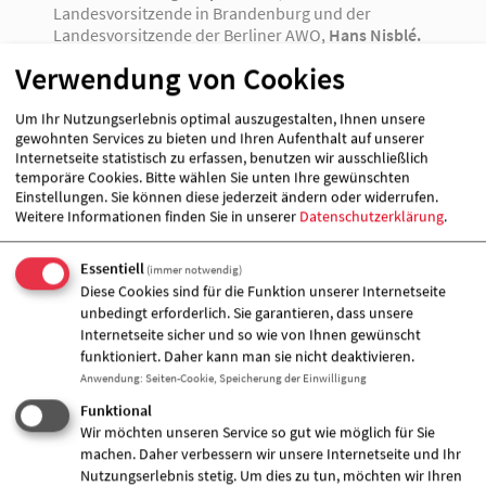
Landesvorsitzende in Brandenburg und der
Landesvorsitzende der Berliner AWO,
Hans Nisblé.
Verwendung von Cookies
Neben den beiden AWO-Landesvorsitzenden
werden auch
Dilek Kolat
, Senatorin für Arbeit,
Um Ihr Nutzungserlebnis optimal auszugestalten, Ihnen unsere
Integration und Frauen, sowie
Prof. Wolfgang
gewohnten Services zu bieten und Ihren Aufenthalt auf unserer
Schroeder
, Sozialstaatssekretär in Brandenburg,
Internetseite statistisch zu erfassen, benutzen wir ausschließlich
zum Publikum sprechen. Die Schirmherrschaft für
temporäre Cookies. Bitte wählen Sie unten Ihre gewünschten
das Neujahrskonzert haben – wie bereits in den
Einstellungen. Sie können diese jederzeit ändern oder widerrufen.
letzten Jahren – Berlins Regierender Bürgermeister
Weitere Informationen finden Sie in unserer
Datenschutzerklärung
.
Klaus Wowereit und Brandenburgs
Ministerpräsident Matthias Platzeck übernommen.
Essentiell
(immer notwendig)
Staatssekretär Wolfgang Schroeder weist auf die
Diese Cookies sind für die Funktion unserer Internetseite
Besonderheit des AWO-Neujahrskonzertes hin:
unbedingt erforderlich. Sie garantieren, dass unsere
„Viele Frauen und Männer jeden Alters engagieren
Internetseite sicher und so wie von Ihnen gewünscht
sich im Ehrenamt für die Aufgaben der AWO. Und
funktioniert. Daher kann man sie nicht deaktivieren.
das heißt vor allem, selbstlos anderen zu helfen.
Anwendung
:
Seiten-Cookie, Speicherung der Einwilligung
Solidarität, Gerechtigkeit, Toleranz – das alles ist
das verbindende Band, das die AWO trägt. In guter,
Funktional
inzwischen 100-jähriger sozialdemokratischer
Wir möchten unseren Service so gut wie möglich für Sie
Tradition hat sie sich der Hilfe zur Selbsthilfe
machen. Daher verbessern wir unsere Internetseite und Ihr
verschrieben und agiert als solidarische,
Nutzungserlebnis stetig. Um dies zu tun, möchten wir Ihren