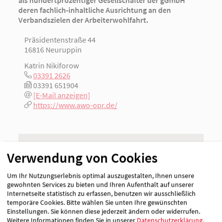
als hundertprozentiger Gesellschafter der gGmbH
deren fachlich-inhaltliche Ausrichtung an den
Verbandszielen der Arbeiterwohlfahrt.
Präsidentenstraße 44
16816 Neuruppin
Katrin Nikiforow
03391 2626
03391 651904
[E-Mail anzeigen]
https://www.awo-opr.de/
Träger
Verwendung von Cookies
AWO-OPR gemeinnützige Sozialgesellschaft
mbH
Um Ihr Nutzungserlebnis optimal auszugestalten, Ihnen unsere
gewohnten Services zu bieten und Ihren Aufenthalt auf unserer
Internetseite statistisch zu erfassen, benutzen wir ausschließlich
temporäre Cookies. Bitte wählen Sie unten Ihre gewünschten
Einstellungen. Sie können diese jederzeit ändern oder widerrufen.
Weitere Informationen finden Sie in unserer
Datenschutzerklärung
.