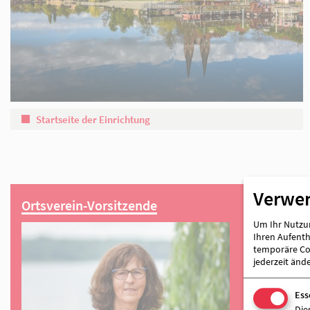
Partner
Verwe
Startseite der Einrichtung
Um Ihr Nutzun
Ihren Aufentha
temporäre Coo
jederzeit änd
Ortsverein-Vorsitzende
Ess
Die