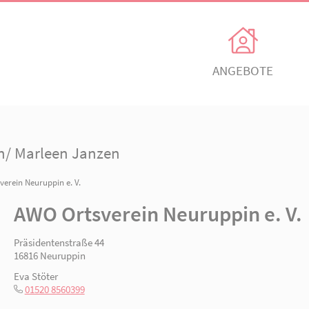
Unsere Angebote
Ihr Enga
Einrichtungen
Ehrenamtli
marleen/ Marleen Janzen
Kindertagesbetreuung
Freiwillig e
n
/ AWO Ortsverein Neuruppin e. V.
itz
AWO Ortsverein Neuruppin
AWO Ortsve
Kinder- und
Mitglied w
Jugendhilfeverbund
AWO Ortsverein Neurup
n
Jetzt spen
Teilhabeverbund
Präsidentenstraße 44
&
16816 Neuruppin