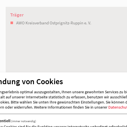
Eva Stöter
01520 8560399
Träger
AWO Kreisverband Ostprignitz-Ruppin e. 
ndung von Cookies
gserlebnis optimal auszugestalten, Ihnen unsere gewohnten Services zu b
lt auf unserer Internetseite statistisch zu erfassen, benutzen wir ausschlie
kies. Bitte wählen Sie unten Ihre gewünschten Einstellungen. Sie können 
ern oder widerrufen.
Weitere Informationen finden Sie in unserer
Datenschu
entiell
(immer notwendig)
se Cookies sind für die Funktion unserer Internetseite unbedingt erforderlich