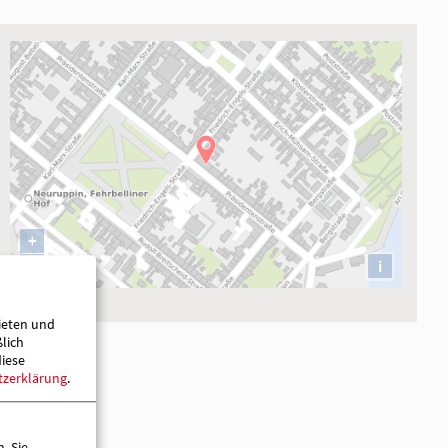
V.
ieten und
ßlich
+
diese
tzerklärung
.
−
. Sie