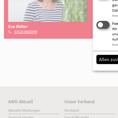
gar
Dah
Anw
Fun
Wir
uns
Auf
Anw
Allen zu
Eva Stöter
01520 8560399