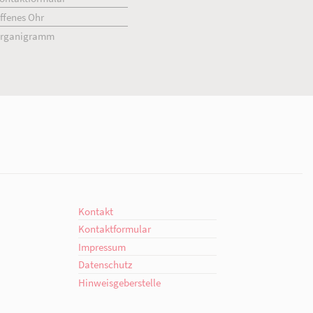
ment
Kontakt
engagiert.
Ansprechpartner*innen
giert.
Kontaktformular
en!
Offenes Ohr
Organigramm