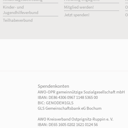
Unsere Angebote
Ihr Engage
Einrichtungen
Ehrenamtlich 
Kindertagesbetreuung
Freiwillig enga
Kinder- und
Mitglied werd
Jugendhilfeverbund
Jetzt spenden!
Teilhabeverbund
rtner