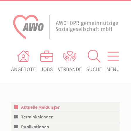
ANGEBOTE
JOBS
VERBÄNDE
SUCHE
MENÜ
AWO Ortsverein Heiligengrabe
AWO Aktuell
Absenden!
Unser Verband
AWO Ortsverein Kyritz
Unsere Angebote
AWO Ortsverein Neuruppin
Aktuelle Meldungen
Ihr Engagement
AWO Ortsverein Rheinsberg
Terminkalender
Kontakt
Publikationen