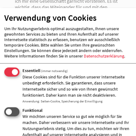
ich mir eine Gesellschaftt garnicht vorstellen. Es ist
wichtig, dass das Miteinander für und mit den
Bürgerinnen und Bürgern funktioniert. Und daran
Verwendung von Cookies
haben die Wohlfahrtsverbände, insbesondere auch
die Arbeiterwohlfahrt, einen großen Anteil.
Um Ihr Nutzungserlebnis optimal auszugestalten, Ihnen unsere
gewohnten Services zu bieten und Ihren Aufenthalt auf unserer
Internetseite statistisch zu erfassen, benutzen wir ausschließlich
40 Gäste genossen den Abend des 2.September, um
temporäre Cookies. Bitte wählen Sie unten Ihre gewünschten
auf dem Lounge-Schiff des Seehotels Fontane in
Einstellungen. Sie können diese jederzeit ändern oder widerrufen.
Neuruppin die wunderbare Gegend von der
Weitere Informationen finden Sie in unserer
Datenschutzerklärung
.
Wasserseite zu genießen. Die Vorstandsvorsitzende
Claudia Bauer freute sich, dass nicht nur
Essentiell
(immer notwendig)
Ehrenamtliche, sondern auch Bewohner und
Diese Cookies sind für die Funktion unserer Internetseite
Mitarbeiter diesen Abend zusammen verbringen
unbedingt erforderlich. Sie garantieren, dass unsere
konnten. Neben Ministerin Ziegler, die bereitwillig
Internetseite sicher und so wie von Ihnen gewünscht
Auskunft zur ärztlichen Versorgung im Land und
funktioniert. Daher kann man sie nicht deaktivieren.
den - mit der LIGA der Spitzenverbände der Freien
Anwendung
:
Seiten-Cookie, Speicherung der Einwilligung
Wohlfahrtspflege unter fachlicher Federführung
des AWO Landesverbandes- jüngst beschlossenen
Funktional
Neuerungen des Brandenburger Gesetzes über das
Wir möchten unseren Service so gut wie möglich für Sie
Wohnen mit Pflege und Betreuung. "Mit diesem
machen. Daher verbessern wir unsere Internetseite und Ihr
Gesetz haben wir etwas sehr Modernes für die
Nutzungserlebnis stetig. Um dies zu tun, möchten wir Ihren
Menschen auf den Weg gebracht. Gemeinsam mit
Aufenthalt auf unserer Internetseite analysieren und in