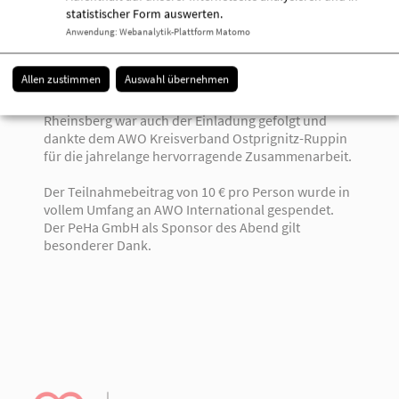
den Wohlfahrtsverbänden ist es gelungen, den
statistischer Form auswerten.
Menschen Wohnformen zu ermöglichen, die
Anwendung
:
Webanalytik-Plattform Matomo
Selbstbestimmheit und Selbstständigkeit bis ins
hohe Alter garantieren", sagte Ziegler.
Allen zustimmen
Auswahl übernehmen
Manfred Richter, Bürgermeister der Stadt
Rheinsberg war auch der Einladung gefolgt und
dankte dem AWO Kreisverband Ostprignitz-Ruppin
für die jahrelange hervorragende Zusammenarbeit.
Der Teilnahmebeitrag von 10 € pro Person wurde in
vollem Umfang an AWO International gespendet.
Der PeHa GmbH als Sponsor des Abend gilt
besonderer Dank.