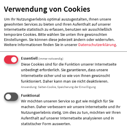
Verwendung von Cookies
Um Ihr Nutzungserlebnis optimal auszugestalten, Ihnen unsere
gewohnten Services zu bieten und Ihren Aufenthalt auf unserer
Internetseite statistisch zu erfassen, benutzen wir ausschließlich
temporäre Cookies. Bitte wählen Sie unten Ihre gewünschten
Einstellungen. Sie können diese jederzeit ändern oder widerrufen.
Weitere Informationen finden Sie in unserer
Datenschutzerklärung
.
Essentiell
(immer notwendig)
Diese Cookies sind für die Funktion unserer Internetseite
unbedingt erforderlich. Sie garantieren, dass unsere
Internetseite sicher und so wie von Ihnen gewünscht
funktioniert. Daher kann man sie nicht deaktivieren.
Das Barriere frei gestaltete Hochparterre soll neben
Anwendung
:
Seiten-Cookie, Speicherung der Einwilligung
einer Gehörlosenberatung u.a. einen Seniorenclub und
Funktional
einen Multifunktionsraum von ca. 90 m² beherbergen.
Wir möchten unseren Service so gut wie möglich für Sie
Letzterer wird derzeit für Informationsveranstaltungen,
machen. Daher verbessern wir unsere Internetseite und Ihr
insbesondere jedoch für verschiedene Seniorensport-
Nutzungserlebnis stetig. Um dies zu tun, möchten wir Ihren
und -tanzgruppen genutzt. Der an dieser Stelle neu zu
Aufenthalt auf unserer Internetseite analysieren und in
eröffnende Seniorenclub soll zudem einen auch für das
statistischer Form auswerten.
umliegende Wohnquartier offenen Mittagstisch