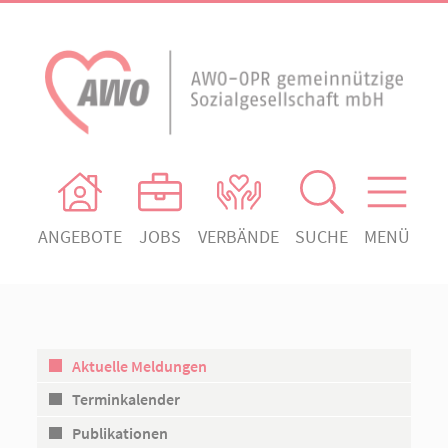
ANGEBOTE
JOBS
VERBÄNDE
SUCHE
MENÜ
AWO Ortsverein Heiligengrabe
AWO Aktuell
Absenden!
Unser Verband
AWO Ortsverein Kyritz
Unsere Angebote
AWO Ortsverein Neuruppin
Aktuelle Meldungen
Ihr Engagement
AWO Ortsverein Rheinsberg
Terminkalender
Kontakt
Publikationen