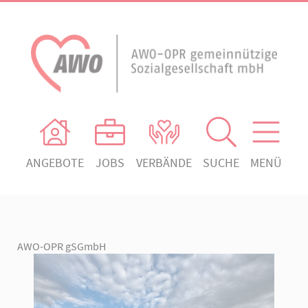
ANGEBOTE
JOBS
VERBÄNDE
SUCHE
MENÜ
AWO Ortsverein Heiligengrabe
AWO Aktuell
Absenden!
Unser Verband
AWO Ortsverein Kyritz
Unsere Angebote
AWO Ortsverein Neuruppin
AWO-OPR gSGmbH
Ihr Engagement
AWO Ortsverein Rheinsberg
Kontakt