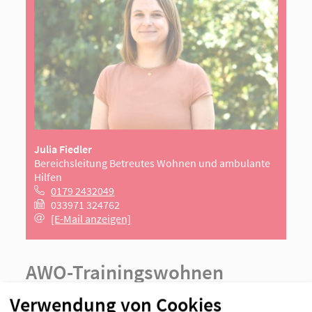
Julia Fiedler
Bereichsleitung Betreutes Wohnen und ambulante
Hilfen
0179 2432049
033971 324762
[E-Mail anzeigen]
AWO-Trainingswohnen
Rheinsberg
Verwendung von Cookies