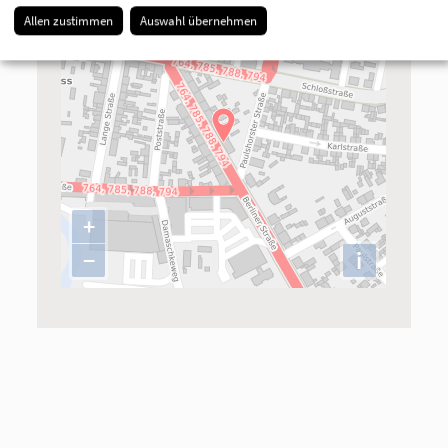
Allen zustimmen
Auswahl übernehmen
+
−
i