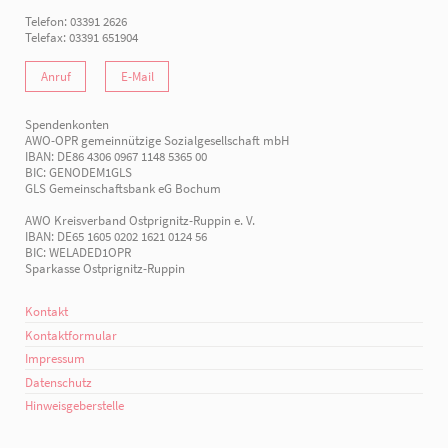
Telefon: 03391 2626
Telefax: 03391 651904
Anruf
E-Mail
Spendenkonten
AWO-OPR gemeinnützige Sozialgesellschaft mbH
IBAN: DE86 4306 0967 1148 5365 00
BIC: GENODEM1GLS
GLS Gemeinschaftsbank eG Bochum
AWO Kreisverband Ostprignitz-Ruppin e. V.
IBAN: DE65 1605 0202 1621 0124 56
BIC: WELADED1OPR
Sparkasse Ostprignitz-Ruppin
Kontakt
Kontaktformular
Impressum
Datenschutz
Hinweisgeberstelle