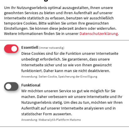
Die Hilfen werden in den Sozialräumen Kyritz und
Um Ihr Nutzungserlebnis optimal auszugestalten, Ihnen unsere
Rheinsberg angeboten.
gewohnten Services zu bieten und Ihren Aufenthalt auf unserer
Internetseite statistisch zu erfassen, benutzen wir ausschließlich
Beliner Straße 16
temporäre Cookies. Bitte wählen Sie unten Ihre gewünschten
16831 Rheinsberg
Einstellungen. Sie können diese jederzeit ändern oder widerrufen.
Weitere Informationen finden Sie in unserer
Datenschutzerklärung
.
Julia Fiedler
0179 2432049
Essentiell
www.awo-opr.de
(immer notwendig)
Diese Cookies sind für die Funktion unserer Internetseite
unbedingt erforderlich. Sie garantieren, dass unsere
Internetseite sicher und so wie von Ihnen gewünscht
funktioniert. Daher kann man sie nicht deaktivieren.
Angebote und Leistungen
Anwendung
:
Seiten-Cookie, Speicherung der Einwilligung
Jugendhilfe
Funktional
Angebote für
Wir möchten unseren Service so gut wie möglich für Sie
machen. Daher verbessern wir unsere Internetseite und Ihr
Jugendliche
Nutzungserlebnis stetig. Um dies zu tun, möchten wir Ihren
Träger
Aufenthalt auf unserer Internetseite analysieren und in
AWO-OPR gemeinnützige Sozialgesellschaft
statistischer Form auswerten.
mbH
Anwendung
:
Webanalytik-Plattform Matomo