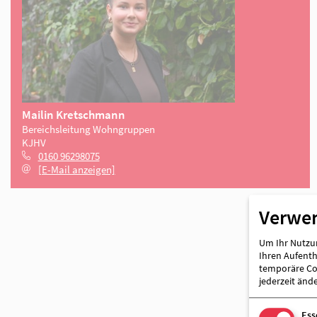
Ansprechpartnerin
Verwe
Um Ihr Nutzun
Mailin Kretschmann
Ihren Aufentha
Bereichsleitung Wohngruppen
temporäre Coo
KJHV
jederzeit änd
0160 96298075
[E-Mail anzeigen]
Ess