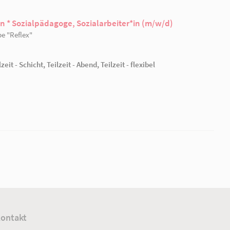
warme Wetter für einen Aufenthalt an einem nahegele
entspannen.
Freitags besuchten wir die imposante Festung Rosenber
Kronach. Am Samstag traten wir die Rückfahrt nach Rh
toller Urlaub in Bayern.
Meldungen der Einrichtung
ft, Sozialpädagogin * Sozialpädagoge, Sozialarbeit
bH
|
AWO-Wohngruppe "Reflex"