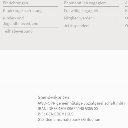
Arbeitszeit:
Teilzeit - Vormittag, Teil
Einstellungdatum:
07.07.2026
Bewerbungsfrist:
30.08.2026
Stellenangebot
Unsere Angebote
Ihr Engage
Einrichtungen
Ehrenamtlich 
Kindertagesbetreuung
Freiwillig enga