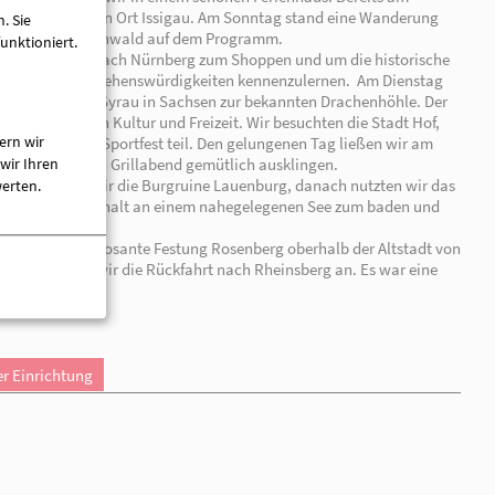
. Sie
unktioniert.
ern wir
04.08.2026 | Rheinsberg I Issigau (Bayern)
wir Ihren
Sommerferienfahrt nach Bayern
werten.
Ferienfahrt der Wohngruppe „Reflex“ vom 11.07. bis
Die diesjährige Ferienfahrt führte uns vom 11.07. bis 18
Bayern. Untergebracht waren wir in einem schönen Fer
Ankunftstag erkundeten wir den Ort Issigau. Am Sonnt
durch das Höllental im Frankenwald auf dem Program
Zum Wochenstart fuhren wir nach Nürnberg zum Shoppe
Altstadt mit ihren kulturellen Sehenswürdigkeiten ken
führte uns unser Ausflug nach Syrau in Sachsen zur be
Mittwoch stand im Zeichen von Kultur und Freizeit. Wir
anschließend nahmen wir am Sportfest teil. Den gelun
Abend bei einem gemeinsamen Grillabend gemütlich au
Am Donnerstag besichtigten wir die Burgruine Lauenbu