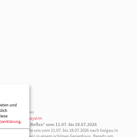
+
−
ieten und
ßlich
diese
tzerklärung
.