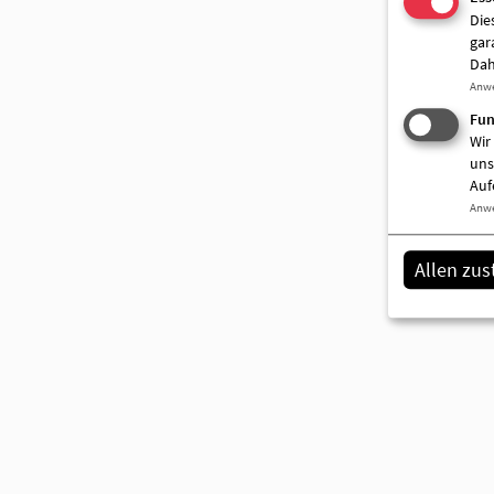
Die
gar
Dah
Anw
Fun
Wir
uns
Auf
Anw
Allen zu