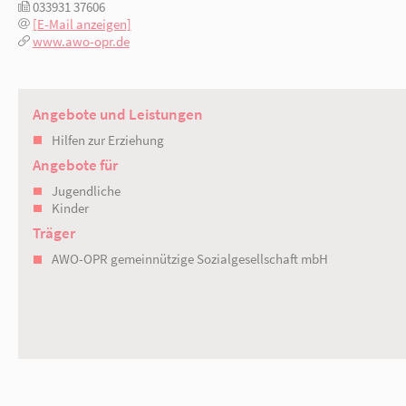
Berliner Straße 16
16831 Rheinsberg
033931 34806
033931 37606
[E-Mail anzeigen]
www.awo-opr.de
Angebote und Leistungen
Hilfen zur Erziehung
Angebote für
Jugendliche
Kinder
Träger
AWO-OPR gemeinnützige Sozialgesellsc