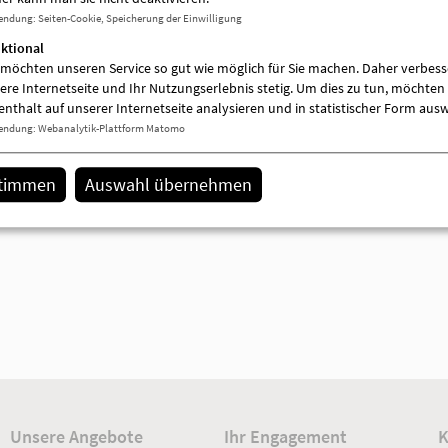
Menschen mit psychischer Beeinträchtig
endung
:
Seiten-Cookie, Speicherung der Einwilligung
Kinder mit Behinderung
ktional
Frauen
 möchten unseren Service so gut wie möglich für Sie machen. Daher verbess
Familien
ere Internetseite und Ihr Nutzungserlebnis stetig. Um dies zu tun, möchten 
Menschen mit sozialen Schwierigkeiten
enthalt auf unserer Internetseite analysieren und in statistischer Form aus
Angehörige
endung
:
Webanalytik-Plattform Matomo
Menschen mit Suchtproblematik
Gruppen (Schule, Vereine)
stimmen
Auswahl übernehmen
Männer
Träger
AWO-OPR gemeinnützige Sozialgesellsc