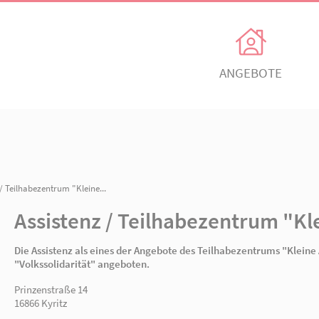
Unsere Angebote
Ihr Enga
Einrichtungen
Ehrenamtli
Kindertagesbetreuung
Freiwillig e
n
/ Assistenz / Teilhabezentrum "Kleine...
itz
AWO Ortsverein Neuruppin
AWO Ortsve
Kinder- und
Mitglied w
Jugendhilfeverbund
Assistenz / Teilhabez
n
Jetzt spen
Teilhabeverbund
Die Assistenz als eines der Angebote des Tei
&
"Volkssolidarität" angeboten.