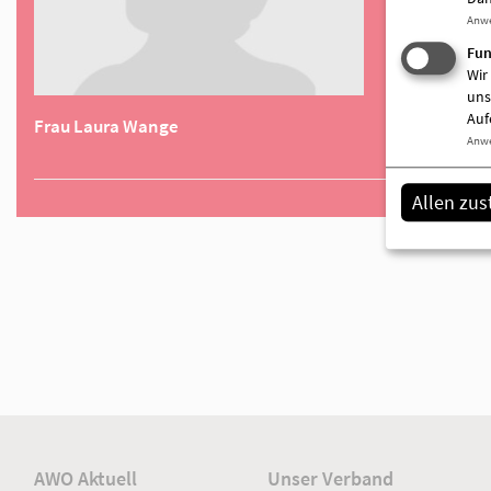
Anw
Fun
Wir
uns
Auf
Anw
Allen zu
Frau Laura Wange