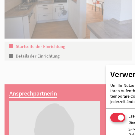
Partner
Verwe
Startseite der Einrichtung
Um Ihr Nutzun
Details der Einrichtung
Ihren Aufentha
temporäre Coo
jederzeit änd
Ess
Die
gar
Ansprechpartnerin
Dah