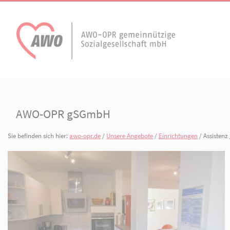
AWO Aktuell
Unser Verband
Aktuelle Meldungen
Vorstand
AWO-OPR gSGmbH
Terminkalender
Geschäftsstelle
AWO Ortsverein
Sie befinden sich hier:
awo-opr.de
/
Unsere Angebote
/
Einrichtunge
AWO Ortsverein Kyr
Publikationen
Gliederungen
Heiligengrabe
Arbeiten bei der AWO.
Organisationspla
Mitgliedschaften 