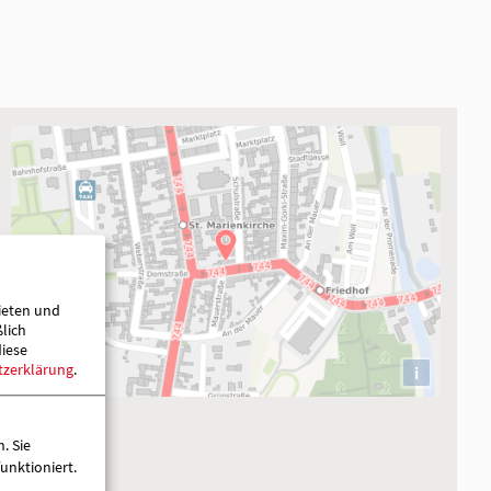
ieten und
ßlich
diese
tzerklärung
.
. Sie
unktioniert.