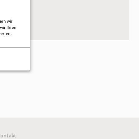
+
ung
−
ern wir
wir Ihren
werten.
haft mbH