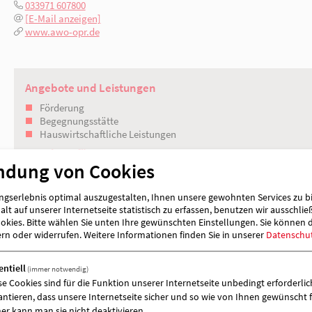
Prinzenstraße 14
16866 Kyritz
033971 607800
[E-Mail anzeigen]
www.awo-opr.de
Angebote und Leistungen
ndung von Cookies
Förderung
Begegnungsstätte
gserlebnis optimal auszugestalten, Ihnen unsere gewohnten Services zu b
lt auf unserer Internetseite statistisch zu erfassen, benutzen wir ausschlie
Hauswirtschaftliche Leistungen
kies. Bitte wählen Sie unten Ihre gewünschten Einstellungen. Sie können 
Angebote für
ern oder widerrufen.
Weitere Informationen finden Sie in unserer
Datenschu
Jugendliche
entiell
(immer notwendig)
Kinder
se Cookies sind für die Funktion unserer Internetseite unbedingt erforderlich
Menschen mit Behinderung
antieren, dass unsere Internetseite sicher und so wie von Ihnen gewünscht f
Senioren
er kann man sie nicht deaktivieren.