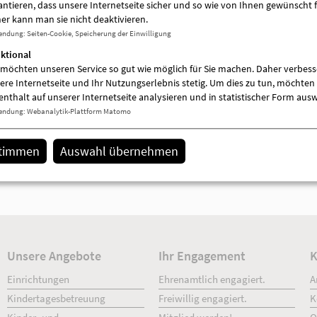
Kinder mit Behinderung
antieren, dass unsere Internetseite sicher und so wie von Ihnen gewünscht f
Frauen
er kann man sie nicht deaktivieren.
Familien
endung
:
Seiten-Cookie, Speicherung der Einwilligung
Menschen mit sozialen Schwierigkeiten
ktional
Angehörige
 möchten unseren Service so gut wie möglich für Sie machen. Daher verbess
Menschen mit Suchtproblematik
ere Internetseite und Ihr Nutzungserlebnis stetig. Um dies zu tun, möchten 
Gruppen (Schule, Vereine)
enthalt auf unserer Internetseite analysieren und in statistischer Form aus
Männer
endung
:
Webanalytik-Plattform Matomo
Träger
stimmen
Auswahl übernehmen
AWO-OPR gemeinnützige Sozialgesellsc