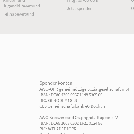
Unsere Angebote
Ihr Engage
Einrichtungen
Ehrenamtlich 
Kindertagesbetreuung
Freiwillig enga
Kinder- und
Mitglied werd
Jugendhilfeverbund
Jetzt spenden!
Teilhabeverbund
rtner