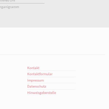
ment
Kontakt
engagiert.
Ansprechpartner*innen
giert.
Kontaktformular
en!
Offenes Ohr
Organigramm