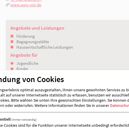
16816 Neuruppin
03391 651905
[E-Mail anzeigen]
www.awo-opr.de
Angebote und Leistungen
Förderung
Begegnungsstätte
ndung von Cookies
Hauswirtschaftliche Leistungen
Angebote für
gserlebnis optimal auszugestalten, Ihnen unsere gewohnten Services zu b
lt auf unserer Internetseite statistisch zu erfassen, benutzen wir ausschlie
Jugendliche
kies. Bitte wählen Sie unten Ihre gewünschten Einstellungen. Sie können 
Kinder
ern oder widerrufen.
Weitere Informationen finden Sie in unserer
Datenschu
Menschen mit Behinderung
Senioren
entiell
(immer notwendig)
Menschen mit psychischer Beeinträchtig
se Cookies sind für die Funktion unserer Internetseite unbedingt erforderlich