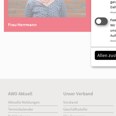
gar
Dah
Anw
Fun
Wir
uns
Auf
Anw
Allen zu
Frau Herrmann