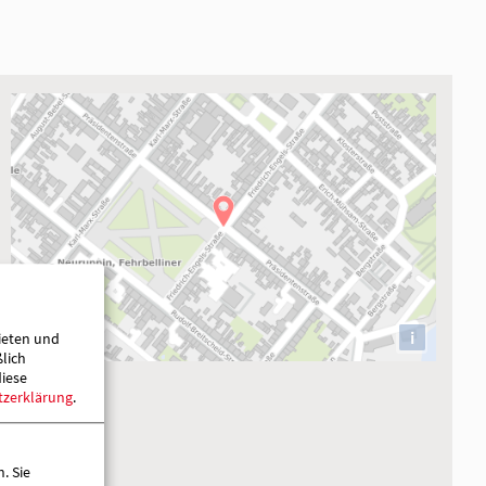
ieten und
ßlich
diese
tzerklärung
.
+
ung
. Sie
−