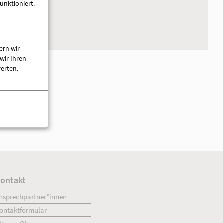
unktioniert.
ern wir
wir Ihren
werten.
haft mbH