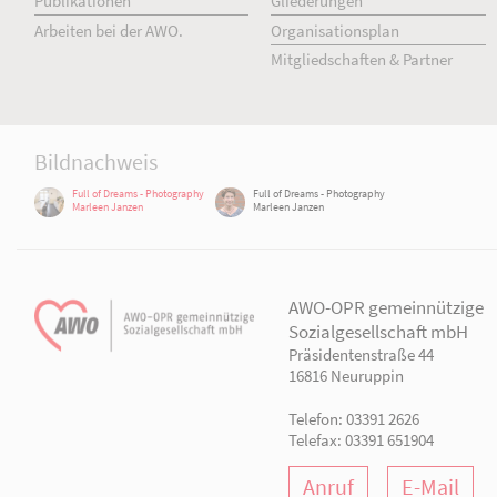
AWO Aktuell
Unser Verband
Aktuelle Meldungen
Vorstand
Terminkalender
Geschäftsstelle
Publikationen
Gliederungen
Arbeiten bei der AWO.
Organisationsplan
Mitgliedschaften & Pa
Bildnachweis
Full of Dreams - Photography
Full of Dreams - Photography