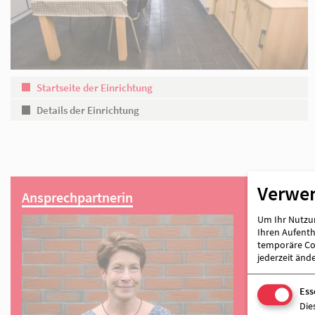
Partner
Startseite der Einrichtung
Details der Einrichtung
Verwe
Um Ihr Nutzun
Ihren Aufentha
temporäre Coo
jederzeit änd
Ansprechpartnerin
Ess
Die