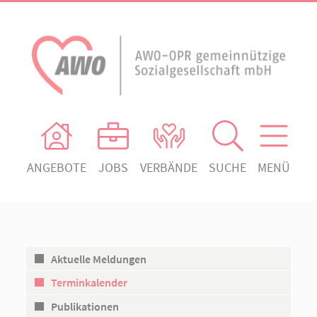
ANGEBOTE
JOBS
VERBÄNDE
SUCHE
MENÜ
AWO Ortsverein Heiligengrabe
AWO Aktuell
Absenden!
Unser Verband
AWO Ortsverein Kyritz
Unsere Angebote
AWO Ortsverein Neuruppin
Aktuelle Meldungen
Ihr Engagement
AWO Ortsverein Rheinsberg
Terminkalender
Kontakt
Publikationen