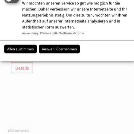
Wir möchten unseren Service so gut wie möglich für Sie
machen. Daher verbessern wir unsere Internetseite und Ihr
AWO-Kontakt- und Beratungsstelle /
Nutzungserlebnis stetig. Um dies zu tun, möchten wir Ihren
Teilhabezentrum "Kleine Auszeit"
Aufenthalt auf unserer Internetseite analysieren und in
Prinzenstraße 14
statistischer Form auswerten.
16866 Kyritz
Anwendung
:
Webanalytik-Plattform Matomo
033971 607800
033971 72457
Allen zustimmen
Auswahl übernehmen
[E-Mail anzeigen]
Details
Bildnachweis