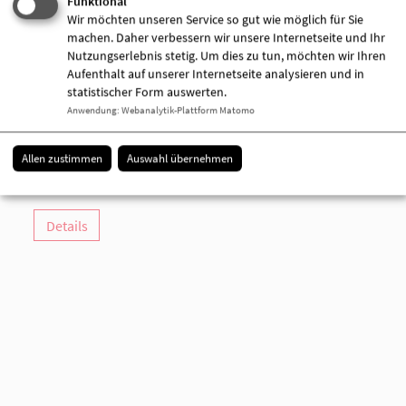
Funktional
Wir möchten unseren Service so gut wie möglich für Sie
machen. Daher verbessern wir unsere Internetseite und Ihr
AWO-Kontakt- und Beratungsstelle /
Nutzungserlebnis stetig. Um dies zu tun, möchten wir Ihren
Teilhabezentrum "Vielfalter"
Aufenthalt auf unserer Internetseite analysieren und in
Am Markt 8
statistischer Form auswerten.
16909 Wittstock (Dosse)
Anwendung
:
Webanalytik-Plattform Matomo
03394 444213
03394 499550
Allen zustimmen
Auswahl übernehmen
[E-Mail anzeigen]
www.awo-opr.de
Details