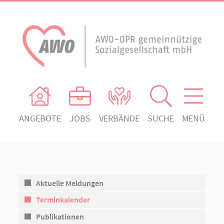
ANGEBOTE
JOBS
VERBÄNDE
SUCHE
MENÜ
AWO Ortsverein Heiligengrabe
AWO Aktuell
Absenden!
Unser Verband
AWO Ortsverein Kyritz
Unsere Angebote
AWO Ortsverein Neuruppin
Aktuelle Meldungen
Ihr Engagement
AWO Ortsverein Rheinsberg
Terminkalender
Kontakt
Publikationen