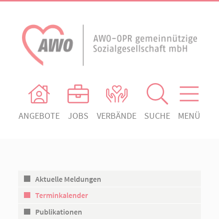
ANGEBOTE
JOBS
VERBÄNDE
SUCHE
MENÜ
AWO Ortsverein Heiligengrabe
AWO Aktuell
Absenden!
Unser Verband
AWO Ortsverein Kyritz
Unsere Angebote
AWO Ortsverein Neuruppin
Aktuelle Meldungen
Ihr Engagement
AWO Ortsverein Rheinsberg
Terminkalender
Kontakt
Publikationen