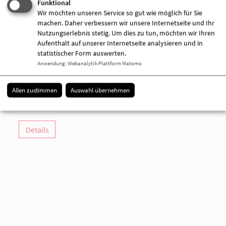
Funktional
Wir möchten unseren Service so gut wie möglich für Sie
machen. Daher verbessern wir unsere Internetseite und Ihr
Nutzungserlebnis stetig. Um dies zu tun, möchten wir Ihren
Aufenthalt auf unserer Internetseite analysieren und in
AWO-Familienzentrum "Mittendrin"
statistischer Form auswerten.
Domstraße 4
Anwendung
:
Webanalytik-Plattform Matomo
16868 Wusterhausen (Dosse)
033979 544247
Allen zustimmen
Auswahl übernehmen
033979 544248
[E-Mail anzeigen]
Details