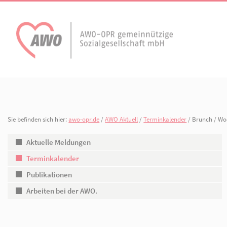
AWO Aktuell
Unser Verband
Aktuelle Meldungen
Vorstand
Terminkalender
Geschäftsstelle
Sie befinden sich hier:
awo-opr.de
/
AWO Aktuell
/
Terminkalender
/
AWO Ortsverein
AWO Ortsverein Kyr
Publikationen
Gliederungen
Heiligengrabe
Aktuelle Meldungen
Terminkalender
Arbeiten bei der AWO.
Organisationspla
Publikationen
Mitgliedschaften 
Arbeiten bei der AWO.