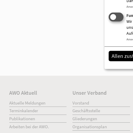
Dah
Anw
Fun
Wir
uns
Auf
Anw
Allen zu