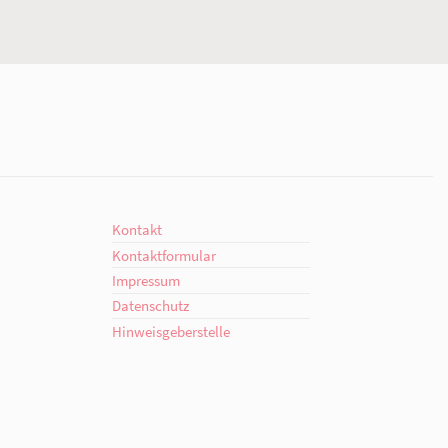
ment
Kontakt
engagiert.
Ansprechpartner*innen
giert.
Kontaktformular
en!
Offenes Ohr
Organigramm