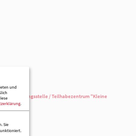
 Mahlzeiten sowie Eintritts- oder Fahrgelder sind ggf. zu ent
30.11.2024
10:00 Uhr
30.11.2024
ieten und
13:00 Uhr
ßlich
diese
tzerklärung
.
. Sie
unktioniert.