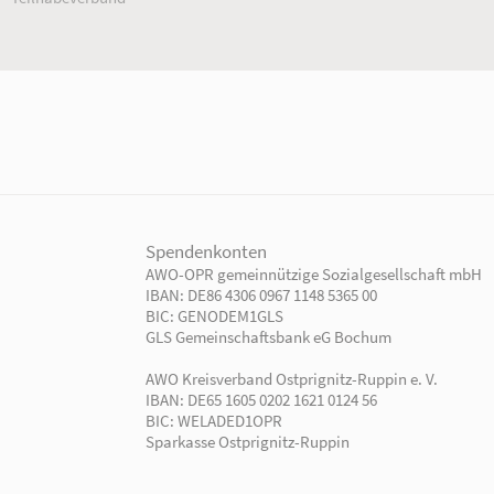
Unsere Angebote
Ihr Engage
Einrichtungen
Ehrenamtlich 
Kindertagesbetreuung
Freiwillig enga
Kinder- und
Mitglied werd
Jugendhilfeverbund
Jetzt spenden!
Teilhabeverbund
rtner