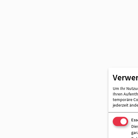
Partner
Verwe
Um Ihr Nutzun
Ihren Aufentha
temporäre Coo
jederzeit änd
Ess
Die
gar