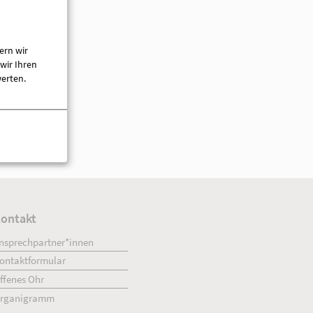
AWO-Kontakt- und Beratungsstelle / Teilhabez
Auszeit"
Prinzenstraße 14
ern wir
16866 Kyritz
wir Ihren
033971 607800
werten.
033971 72457
[E-Mail anzeigen]