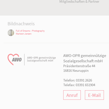
AWO Aktuell
Unser Verband
Aktuelle Meldungen
Vorstand
Terminkalender
Geschäftsstelle
Publikationen
Gliederungen
Arbeiten bei der AWO.
Organisationsplan
Mitgliedschaften & Pa
Bildnachweis
Full of Dreams - Photography
Marleen Janzen