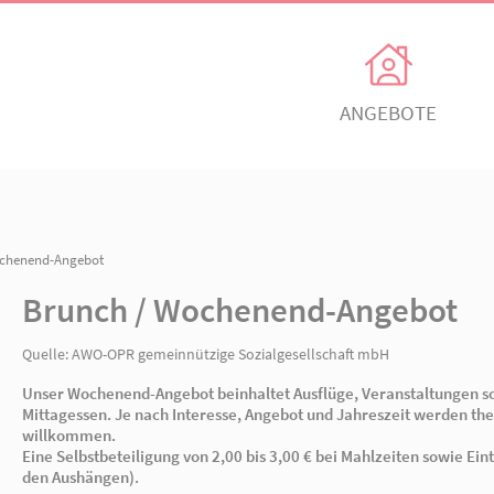
Unsere Angebote
Ihr Enga
Einrichtungen
Ehrenamtli
Kindertagesbetreuung
Freiwillig e
 Brunch / Wochenend-Angebot
itz
AWO Ortsverein Neuruppin
AWO Ortsve
Brunch / Wochenend-
Kinder- und
Mitglied w
Jugendhilfeverbund
n
Jetzt spen
Quelle:
AWO-OPR gemeinnützige Sozialgesellsch
Teilhabeverbund
Unser Wochenend-Angebot beinhaltet Ausflü
&
Mittagessen. Je nach Interesse, Angebot und 