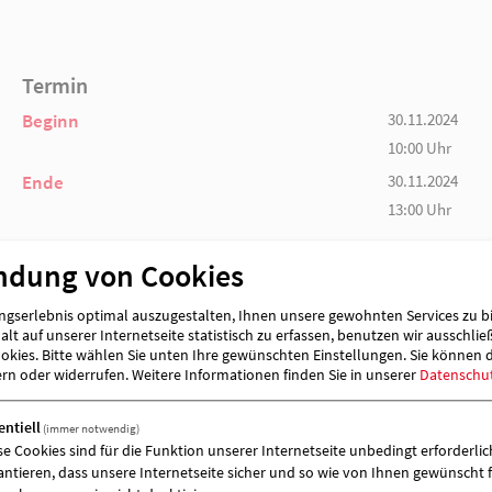
willkommen.
Eine Selbstbeteiligung von 2,00 bis 3,00 € bei
den Aushängen).
Termin
Beginn
ndung von Cookies
Ende
gserlebnis optimal auszugestalten, Ihnen unsere gewohnten Services zu b
lt auf unserer Internetseite statistisch zu erfassen, benutzen wir ausschlie
kies. Bitte wählen Sie unten Ihre gewünschten Einstellungen. Sie können 
ern oder widerrufen.
Weitere Informationen finden Sie in unserer
Datenschu
entiell
(immer notwendig)
Veranstalter & Veranstaltungort
se Cookies sind für die Funktion unserer Internetseite unbedingt erforderlich
antieren, dass unsere Internetseite sicher und so wie von Ihnen gewünscht f