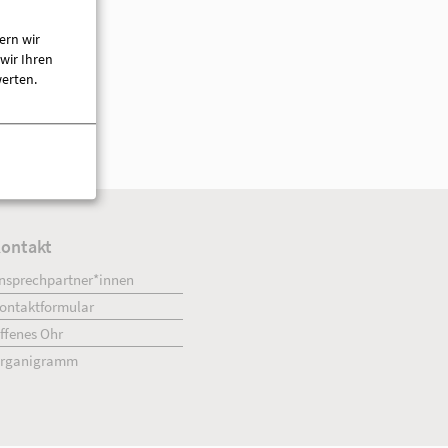
03391 651905
03391 651904
ern wir
[E-Mail anzeigen]
wir Ihren
www.awo-opr.de
werten.
ment
Kontakt