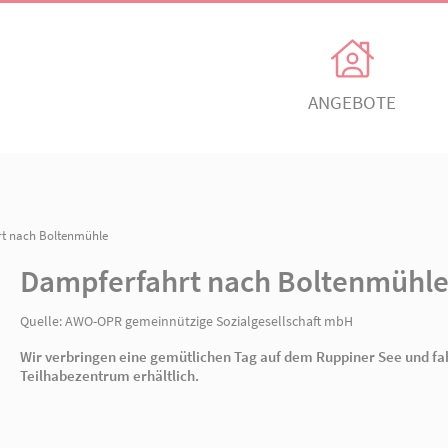
Unsere Angebote
Ihr Enga
Einrichtungen
Ehrenamtli
Kindertagesbetreuung
Freiwillig e
Dampferfahrt nach Boltenmühle
itz
AWO Ortsverein Neuruppin
AWO Ortsve
Dampferfahrt nach B
Kinder- und
Mitglied w
Jugendhilfeverbund
n
Jetzt spen
Quelle:
AWO-OPR gemeinnützige Sozialgesellsch
Teilhabeverbund
Wir verbringen eine gemütlichen Tag auf dem
&
Teilhabezentrum erhältlich.