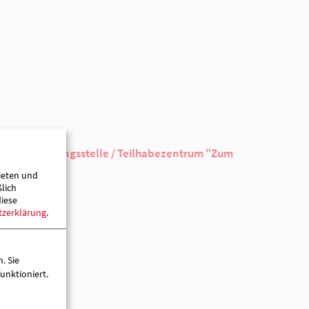
16.06.2026
16.06.2026
ieten und
ßlich
diese
tzerklärung
.
AWO-Kontakt- und Beratungsstelle / Teilhabe
Treppchen"
. Sie
Präsidentenstraße 44
unktioniert.
16816 Neuruppin