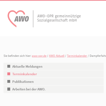
AWO Aktuell
Unser Verband
Aktuelle Meldungen
Vorstand
Terminkalender
Geschäftsstelle
Sie befinden sich hier:
awo-opr.de
/
AWO Aktuell
/
Terminkalender
/ 
AWO Ortsverein
AWO Ortsverein Kyr
Publikationen
Gliederungen
Heiligengrabe
Aktuelle Meldungen
Terminkalender
Arbeiten bei der AWO.
Organisationspla
Publikationen
Mitgliedschaften 
Arbeiten bei der AWO.