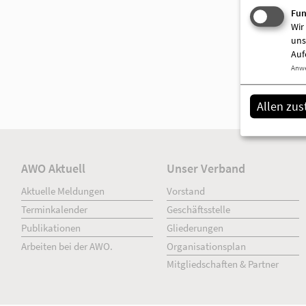
Fun
Wir
uns
Auf
Anw
Allen zu
AWO Aktuell
Unser Verband