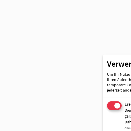
Partner
Verwe
Um Ihr Nutzun
Ihren Aufentha
temporäre Coo
jederzeit änd
Ess
Die
gar
Dah
Anw