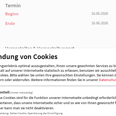
Termin
Beginn
Ende
ndung von Cookies
gserlebnis optimal auszugestalten, Ihnen unsere gewohnten Services zu b
lt auf unserer Internetseite statistisch zu erfassen, benutzen wir ausschlie
kies. Bitte wählen Sie unten Ihre gewünschten Einstellungen. Sie können 
Veranstalter & Veranstaltungort
ern oder widerrufen.
Weitere Informationen finden Sie in unserer
Datenschu
entiell
(immer notwendig)
se Cookies sind für die Funktion unserer Internetseite unbedingt erforderlich
antieren, dass unsere Internetseite sicher und so wie von Ihnen gewünscht f
er kann man sie nicht deaktivieren.
endung
:
Seiten-Cookie, Speicherung der Einwilligung