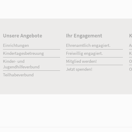
03394 499550
[E-Mail anzeigen]
www.awo-opr.de
Details
Unsere Angebote
Ihr Engage
Einrichtungen
Ehrenamtlich 