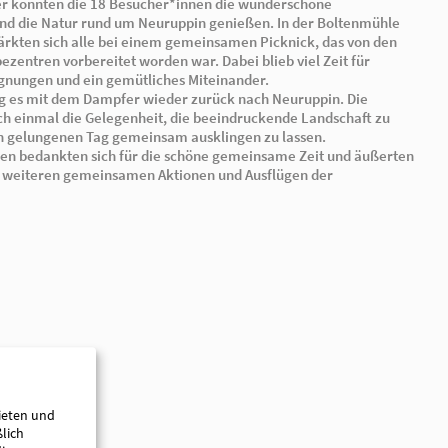
Neuruppin einen gemeinsamen Ausflug. Nach der individ
alle in Neuruppin an der Dampferanlegestelle, von wo a
nach Boltenmühle begann.
Bei bestem Wetter konnten die 18 Besucher*innen die
Seenlandschaft und die Natur rund um Neuruppin genie
angekommen, stärkten sich alle bei einem gemeinsamen
einzelnen Teilhabezentren vorbereitet worden war. Dabei
Gespräche, Begegnungen und ein gemütliches Miteinan
Anschließend ging es mit dem Dampfer wieder zurück n
Rückfahrt bot noch einmal die Gelegenheit, die beeind
genießen und den gelungenen Tag gemeinsam ausklinge
Die Besucher*innen bedankten sich für die schöne gem
den Wunsch nach weiteren gemeinsamen Aktionen und 
Teilhabezentren.
ieten und
ßlich