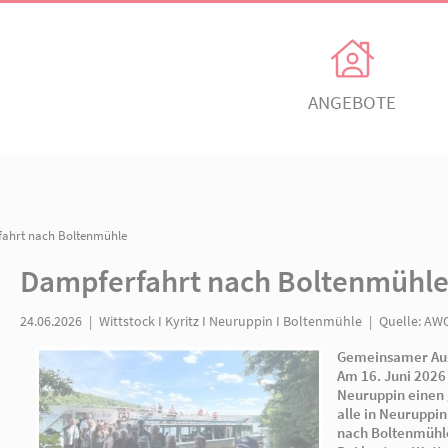
Unsere Angebote
Ihr Enga
Einrichtungen
Ehrenamtli
Kindertagesbetreuung
Freiwillig e
en
/ Dampferfahrt nach Boltenmühle
itz
AWO Ortsverein Neuruppin
AWO Ortsve
Dampferfahrt nach B
Kinder- und
Mitglied w
Jugendhilfeverbund
n
Jetzt spen
24.06.2026
|
Wittstock I Kyritz I Neuruppin I Bo
Teilhabeverbund
&