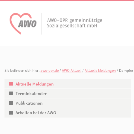
AWO Aktuell
Unser Verband
Aktuelle Meldungen
Vorstand
Terminkalender
Geschäftsstelle
Sie befinden sich hier:
awo-opr.de
/
AWO Aktuell
/
Aktuelle Meldung
AWO Ortsverein
AWO Ortsverein Kyr
Publikationen
Gliederungen
Heiligengrabe
Aktuelle Meldungen
Terminkalender
Arbeiten bei der AWO.
Organisationspla
Publikationen
Mitgliedschaften 
Arbeiten bei der AWO.