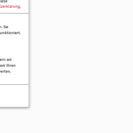
diese
tzerklärung
.
. Sie
unktioniert.
ern wir
wir Ihren
werten.
ilhabezentrum