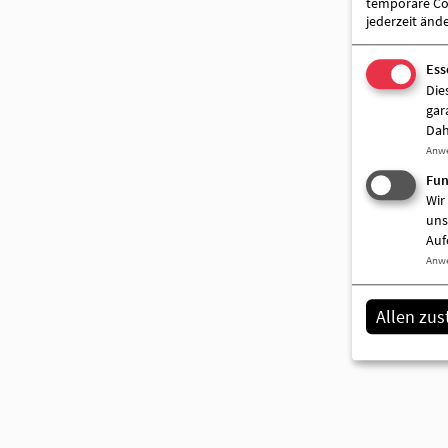
temporäre Coo
jederzeit änd
Ess
Die
gar
Dah
Anw
Fun
Wir
uns
Auf
Anw
Allen zu