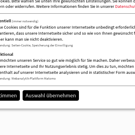
kies. Bitte wählen Sie unten Ihre gewünschten Einstellungen. Sie können 
ern oder widerrufen.
Weitere Informationen finden Sie in unserer
Datenschu
entiell
(immer notwendig)
se Cookies sind für die Funktion unserer Internetseite unbedingt erforderlich
antieren, dass unsere Internetseite sicher und so wie von Ihnen gewünscht f
er kann man sie nicht deaktivieren.
endung
:
Seiten-Cookie, Speicherung der Einwilligung
ktional
 möchten unseren Service so gut wie möglich für Sie machen. Daher verbess
ere Internetseite und Ihr Nutzungserlebnis stetig. Um dies zu tun, möchten 
enthalt auf unserer Internetseite analysieren und in statistischer Form aus
endung
:
Webanalytik-Plattform Matomo
stimmen
Auswahl übernehmen
AWO-Kontakt- und Beratungsstelle / Te
"Vielfalter"
Am Markt 8
16909 Wittstock (Dosse)
03394 444213