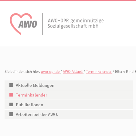
AWO Aktuell
Unser Verband
Aktuelle Meldungen
Vorstand
Terminkalender
Geschäftsstelle
Sie befinden sich hier:
awo-opr.de
/
AWO Aktuell
/
Terminkalender
/ 
AWO Ortsverein
AWO Ortsverein Kyr
Publikationen
Gliederungen
Heiligengrabe
Aktuelle Meldungen
Terminkalender
Arbeiten bei der AWO.
Organisationspla
Publikationen
Mitgliedschaften 
Arbeiten bei der AWO.