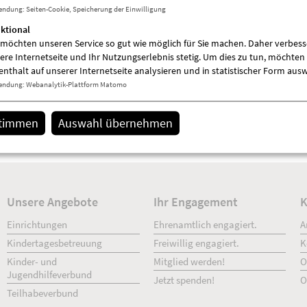
endung
:
Seiten-Cookie, Speicherung der Einwilligung
ktional
 möchten unseren Service so gut wie möglich für Sie machen. Daher verbess
ere Internetseite und Ihr Nutzungserlebnis stetig. Um dies zu tun, möchten 
enthalt auf unserer Internetseite analysieren und in statistischer Form aus
endung
:
Webanalytik-Plattform Matomo
stimmen
Auswahl übernehmen
Zusatzinformationen
Kita "Zwergenland" (Havelberger Str. 25 in 168