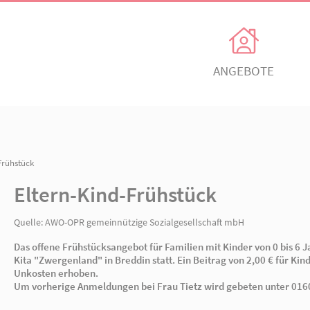
Unsere Angebote
Ihr Enga
Einrichtungen
Ehrenamtli
Kindertagesbetreuung
Freiwillig e
Eltern-Kind-Frühstück
itz
AWO Ortsverein Neuruppin
AWO Ortsve
Eltern-Kind-Frühstück
Kinder- und
Mitglied w
Jugendhilfeverbund
n
Jetzt spen
Quelle:
AWO-OPR gemeinnützige Sozialgesellsch
Teilhabeverbund
Das offene Frühstücksangebot für Familien mi
&
Kita "Zwergenland" in Breddin statt. Ein Beit