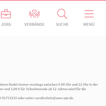
ANGEBOTE
JOBS
VERBÄNDE
gement
Kontakt
Absenden!
ch engagiert.
Ansprechpartner*innen
ngagiert.
Kontaktformular
rein Rheinsberg
erden!
Offenes Ohr
den!
Organigramm
aft mbH
t Kinder von 0 bis 6 Jahren findet immer montags zwischen 
rag von 2,00 € für Kinder und 3,00 € für Teilnehmende ab 12 