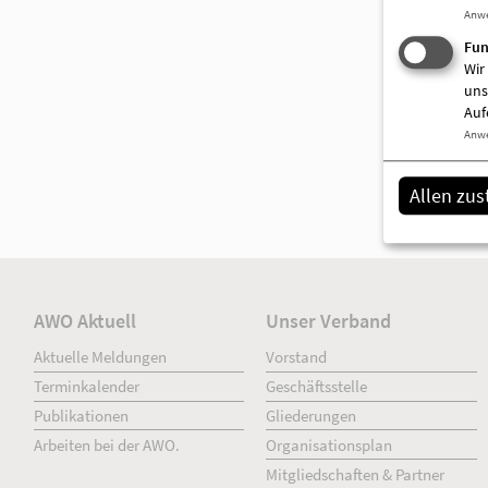
Anw
Fun
Wir
uns
Auf
Anw
Allen zu