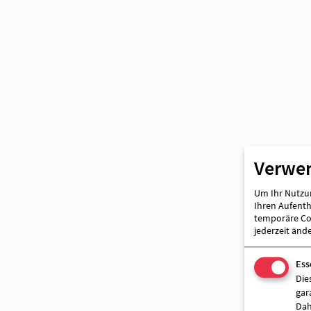
Partner
Verwe
Um Ihr Nutzun
Ihren Aufentha
temporäre Coo
jederzeit änd
Ess
Die
gar
Dah