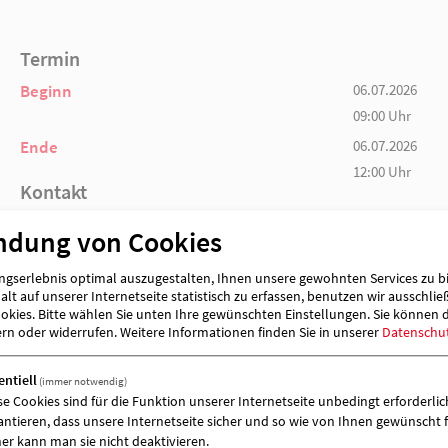
Unkosten erhoben.
Um vorherige Anmeldungen bei Frau Tietz wir
Termin
Beginn
ndung von Cookies
Ende
gserlebnis optimal auszugestalten, Ihnen unsere gewohnten Services zu b
lt auf unserer Internetseite statistisch zu erfassen, benutzen wir ausschlie
Kontakt
kies. Bitte wählen Sie unten Ihre gewünschten Einstellungen. Sie können 
ern oder widerrufen.
Weitere Informationen finden Sie in unserer
Datenschu
entiell
(immer notwendig)
se Cookies sind für die Funktion unserer Internetseite unbedingt erforderlich
antieren, dass unsere Internetseite sicher und so wie von Ihnen gewünscht f
er kann man sie nicht deaktivieren.