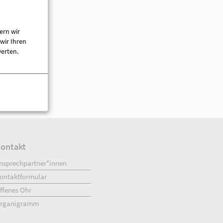
ern wir
wir Ihren
werten.
45 Breddin)