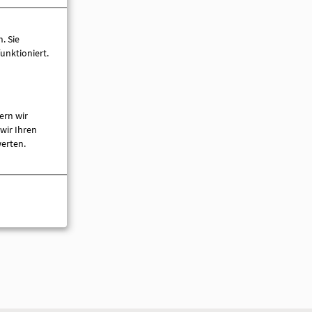
. Sie
unktioniert.
ern wir
wir Ihren
werten.
tadt (Dosse)