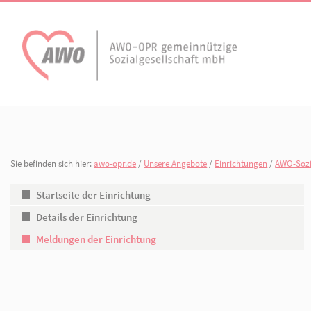
AWO Aktuell
Unser Verband
Aktuelle Meldungen
Vorstand
Terminkalender
Geschäftsstelle
Sie befinden sich hier:
awo-opr.de
/
Unsere Angebote
/
Einrichtunge
AWO Ortsverein
AWO Ortsverein Kyr
Publikationen
Gliederungen
Heiligengrabe
Startseite der Einrichtung
Details der Einrichtung
Arbeiten bei der AWO.
Organisationspla
Meldungen der Einrichtung
Mitgliedschaften 