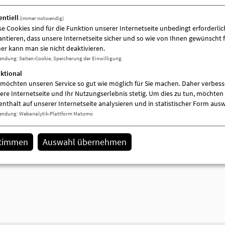
entiell
(immer notwendig)
se Cookies sind für die Funktion unserer Internetseite unbedingt erforderlich
antieren, dass unsere Internetseite sicher und so wie von Ihnen gewünscht f
er kann man sie nicht deaktivieren.
endung
:
Seiten-Cookie, Speicherung der Einwilligung
ktional
 möchten unseren Service so gut wie möglich für Sie machen. Daher verbess
ere Internetseite und Ihr Nutzungserlebnis stetig. Um dies zu tun, möchten 
enthalt auf unserer Internetseite analysieren und in statistischer Form aus
endung
:
Webanalytik-Plattform Matomo
stimmen
Auswahl übernehmen
AWO-Soziale Gruppe "Kaleidoskop" Neus
Lindenstraße 6
16845 Neustadt (Dosse)
0152 54069346
[E-Mail anzeigen]
www.awo-opr.de