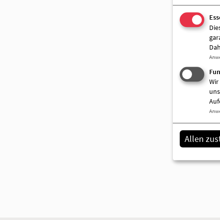
Ess
Die
gar
Dah
Anw
Fun
Wir
uns
Auf
Anw
Allen zu