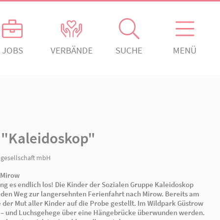
ANGEBOTE
JOBS
VERBÄNDE
gement
Kontakt
Absenden!
ch engagiert.
Ansprechpartner*innen
ngagiert.
Kontaktformular
der Sozialen Gruppe...
rein Rheinsberg
len Gruppe "Kaleidoskop"
erden!
Offenes Ohr
den!
Organigramm
 gemeinnützige Sozialgesellschaft mbH
Ferienfahrt nach Mirow
Am 17.07.2023 ging es endlich los! Die Kinder der Sozi