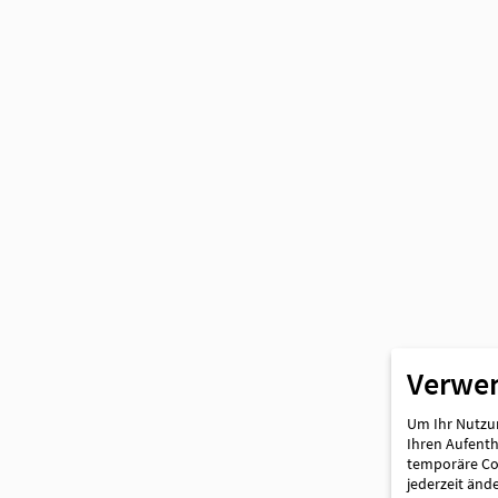
Partner
Verwe
Um Ihr Nutzun
Ihren Aufentha
temporäre Coo
jederzeit änd