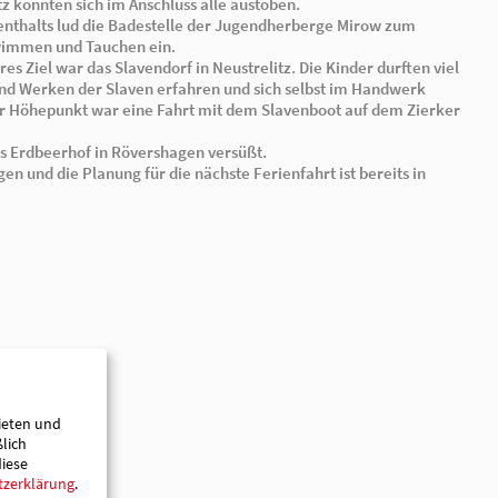
machten sich auf den Weg zur langersehnten Ferienfahr
Anreisetag wurde der Mut aller Kinder auf die Probe ges
musste das Wolfs – und Luchsgehege über eine Hänge
Auf dem Spielplatz konnten sich im Anschluss alle austo
Während des Aufenthalts lud die Badestelle der Jugen
Plantschen, Schwimmen und Tauchen ein.
Ein ganz besonderes Ziel war das Slavendorf in Neustreli
über das Leben und Werken der Slaven erfahren und si
ausprobieren. Der Höhepunkt war eine Fahrt mit dem S
See.
inem Besuch von Karl‘s Erdbeerhof in Rövershagen versüßt.
e schöne Erinnerungen und die Planung für die nächste Feri
ieten und
ßlich
diese
tzerklärung
.