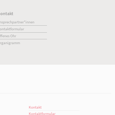
ment
Kontakt
engagiert.
Ansprechpartner*innen
giert.
Kontaktformular
en!
Offenes Ohr
Organigramm