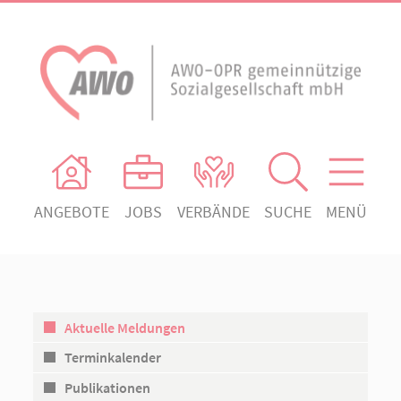
ANGEBOTE
JOBS
VERBÄNDE
SUCHE
MENÜ
AWO Ortsverein Heiligengrabe
AWO Aktuell
Absenden!
Unser Verband
AWO Ortsverein Kyritz
Unsere Angebote
AWO Ortsverein Neuruppin
Aktuelle Meldungen
Ihr Engagement
AWO Ortsverein Rheinsberg
Terminkalender
Kontakt
Publikationen