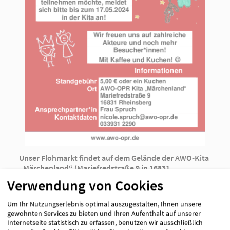
Unser
Flohmarkt
findet auf dem Gelände der AWO-Kita
„Märchenland“ (Mariefredstraße 9 in 16831
Rheinsberg) statt.
Verwendung von Cookies
Wer am Flohmarkt aktiv teilnehmen möchte, meldet
sich bitte persönlich in der Kita, unter der
Um Ihr Nutzungserlebnis optimal auszugestalten, Ihnen unsere
Telefonnummer 033931 2290 oder per E-Mail unter
gewohnten Services zu bieten und Ihren Aufenthalt auf unserer
nicole.spruch@awo-opr.de bis zum 17.05.2024 an.
Internetseite statistisch zu erfassen, benutzen wir ausschließlich
Nicht nur Kindersachen sind gefragt, gern dürfen auch