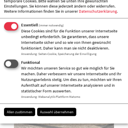
temporäre Cookies. Bitte wählen Sie unten Ihre gewünschten
andere Dinge angeboten werden!
Einstellungen. Sie können diese jederzeit ändern oder widerrufen.
Als Standgebühr nehmen wir 5,00 € oder einen
Weitere Informationen finden Sie in unserer
Datenschutzerklärung
.
Kuchen! Der Erlös kommt der Kita „Märchenland“
zugute.
Essentiell
(immer notwendig)
Wir freuen uns über zahlreiche Akteure und noch mehr
Diese Cookies sind für die Funktion unserer Internetseite
Besucher*innen.
unbedingt erforderlich. Sie garantieren, dass unsere
Internetseite sicher und so wie von Ihnen gewünscht
funktioniert. Daher kann man sie nicht deaktivieren.
Zugeordnete Einrichtung
Anwendung
:
Seiten-Cookie, Speicherung der Einwilligung
Funktional
Wir möchten unseren Service so gut wie möglich für Sie
machen. Daher verbessern wir unsere Internetseite und Ihr
Nutzungserlebnis stetig. Um dies zu tun, möchten wir Ihren
Aufenthalt auf unserer Internetseite analysieren und in
statistischer Form auswerten.
Anwendung
:
Webanalytik-Plattform Matomo
Allen zustimmen
Auswahl übernehmen