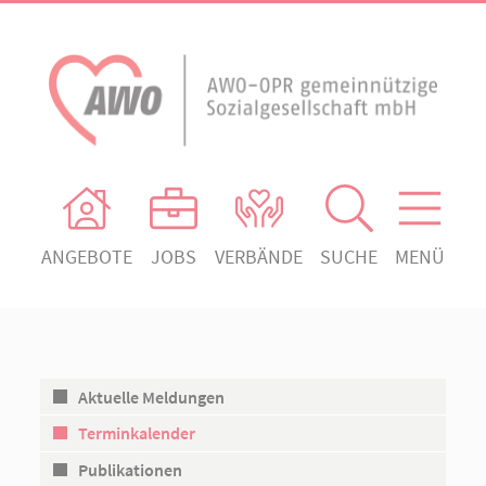
ANGEBOTE
JOBS
VERBÄNDE
SUCHE
MENÜ
AWO Ortsverein Heiligengrabe
AWO Aktuell
Absenden!
Unser Verband
AWO Ortsverein Kyritz
Unsere Angebote
AWO Ortsverein Neuruppin
Aktuelle Meldungen
Ihr Engagement
AWO Ortsverein Rheinsberg
Terminkalender
Kontakt
Publikationen