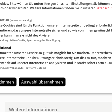
kies. Bitte wählen Sie unten Ihre gewünschten Einstellungen. Sie können 
ern oder widerrufen.
Weitere Informationen finden Sie in unserer
Datenschu
entiell
(immer notwendig)
se Cookies sind für die Funktion unserer Internetseite unbedingt erforderlich
antieren, dass unsere Internetseite sicher und so wie von Ihnen gewünscht f
er kann man sie nicht deaktivieren.
endung
:
Seiten-Cookie, Speicherung der Einwilligung
ktional
 möchten unseren Service so gut wie möglich für Sie machen. Daher verbess
ere Internetseite und Ihr Nutzungserlebnis stetig. Um dies zu tun, möchten 
Das Freiwillige Soziale Jahr und der Bundesfrei
enthalt auf unserer Internetseite analysieren und in statistischer Form aus
damit die Möglichkeit, sich zu engagieren und da
endung
:
Webanalytik-Plattform Matomo
Persönlichkeit, bietet Orientierung auch bei d
stimmen
Auswahl übernehmen
Ein Freiwilligendienst bietet:
Die Chance, sich einzubringen, sich zu en
Erste wertvolle Erfahrungen in der Arbeitswe
Umgang mit Menschen, die Unterstützung b
Eine sinnvolle Möglichkeit, Wartezeiten zu 