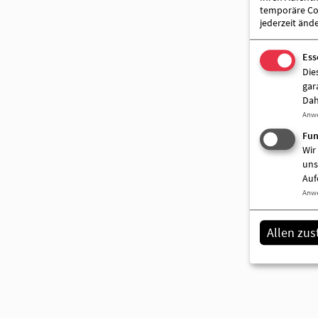
temporäre Coo
jederzeit änd
Ess
Die
gar
Dah
Anw
Fun
Wir
uns
Auf
Anw
Allen zu