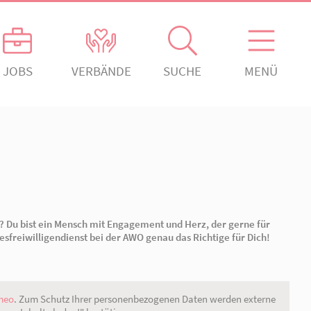
ANGEBOTE
JOBS
VERBÄNDE
gement
Kontakt
Absenden!
ch engagiert.
Ansprechpartner*innen
ngagiert.
Kontaktformular
rein Rheinsberg
erden!
Offenes Ohr
den!
Organigramm
tbewusstsein stärken? Du bist ein Mensch mit Engagement u
ale Jahr oder der Bundesfreiwilligendienst bei der AWO genau