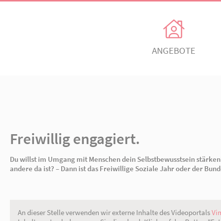
Unsere Angebote
Ihr Enga
Einrichtungen
Ehrenamtli
Kindertagesbetreuung
Freiwillig e
agiert.
itz
AWO Ortsverein Neuruppin
AWO Ortsve
Freiwillig engagiert.
Kinder- und
Mitglied w
Jugendhilfeverbund
n
Jetzt spen
Du willst im Umgang mit Menschen dein Selbs
Teilhabeverbund
andere da ist? – Dann ist das Freiwillige Sozi
&