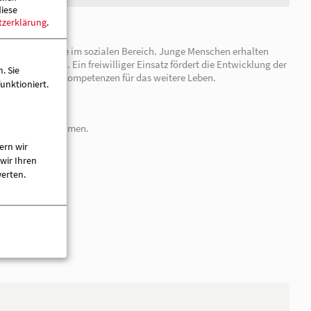
diese
tzerklärung
.
. Sie
unktioniert.
ern wir
wir Ihren
willigendienst sind Freiwilligendienste im sozialen Bereich. 
werten.
mit etwas für die Gesellschaft zu tun. Ein freiwilliger Einsatz
er Berufswahl und vermittelt wichtige Kompetenzen für das wei
gagieren und Verantwortung zu übernehmen.
lt.
enötigen.
überbrücken (z.B. Uni-Wartesemester).