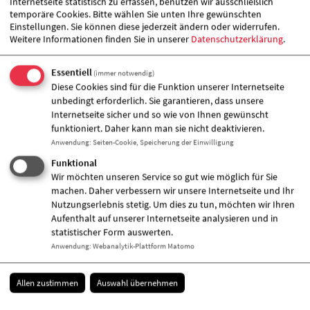
Internetseite statistisch zu erfassen, benutzen wir ausschließlich
sowie Musik statt. Das Teilhabezentrum "zum
temporäre Cookies. Bitte wählen Sie unten Ihre gewünschten
Treppchen" beteiligte sich u.a. mit dem Fotoprojekt
Einstellungen. Sie können diese jederzeit ändern oder widerrufen.
der Kontakt- und Beratungsstelle und hatte mit über
Weitere Informationen finden Sie in unserer
Datenschutzerklärung
.
480 Besucher*innen regen Zulauf.
Essentiell
(immer notwendig)
Zugeordnete Einrichtung
Diese Cookies sind für die Funktion unserer Internetseite
unbedingt erforderlich. Sie garantieren, dass unsere
Internetseite sicher und so wie von Ihnen gewünscht
funktioniert. Daher kann man sie nicht deaktivieren.
Anwendung
:
Seiten-Cookie, Speicherung der Einwilligung
Funktional
Wir möchten unseren Service so gut wie möglich für Sie
machen. Daher verbessern wir unsere Internetseite und Ihr
Nutzungserlebnis stetig. Um dies zu tun, möchten wir Ihren
Aufenthalt auf unserer Internetseite analysieren und in
statistischer Form auswerten.
Anwendung
:
Webanalytik-Plattform Matomo
Allen zustimmen
Auswahl übernehmen