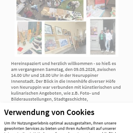
Hereinspaziert und herzlich willkommen - so hieß es
am vergangenen Samstag, den 09.05.2026, zwischen
14.00 Uhr und 18.00 Uhr in der Neuruppiner
Innenstadt. Der Blick in die Innenhöfe diverser Höfe
von Neuruppin war verbunden mit künstlerischen und
kulinarischen Angeboten, wie z.B. Foto- und
Bilderausstellungen, Stadtgeschichte,
Kreativwerkstatt sowie Klöppel- oder Glaskunst - und
Verwendung von Cookies
dies immer verbunden mit Kaffee & Kuchen, Snacks,
Wein, Süßem und/oder selbstgebackenem
Brot/Schmalzstullen. All dies fand bei schönem Wetter,
Um Ihr Nutzungserlebnis optimal auszugestalten, Ihnen unsere
interessanten Gesprächen und Mitmachstationen
gewohnten Services zu bieten und Ihren Aufenthalt auf unserer