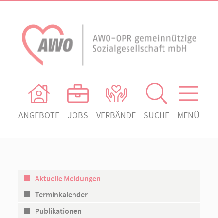
ANGEBOTE
JOBS
VERBÄNDE
SUCHE
MENÜ
AWO Ortsverein Heiligengrabe
AWO Aktuell
Absenden!
Unser Verband
AWO Ortsverein Kyritz
Unsere Angebote
AWO Ortsverein Neuruppin
Aktuelle Meldungen
Ihr Engagement
AWO Ortsverein Rheinsberg
Terminkalender
Kontakt
Publikationen