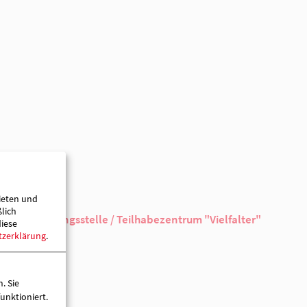
02.01.2025
16:00 Uhr
02.01.2025
18:00 Uhr
ieten und
Frau Malitzki
ßlich
diese
tzerklärung
.
. Sie
unktioniert.