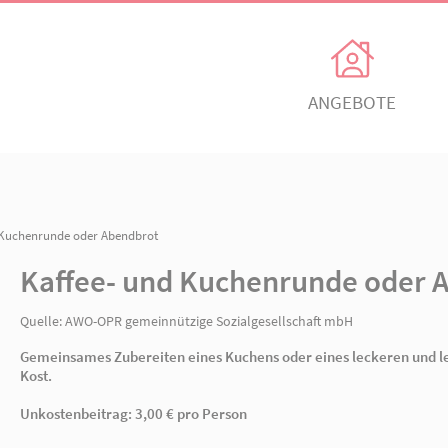
Unsere Angebote
Ihr Enga
Einrichtungen
Ehrenamtli
Kindertagesbetreuung
Freiwillig e
Kaffee- und Kuchenrunde oder Abendbrot
itz
AWO Ortsverein Neuruppin
AWO Ortsve
Kaffee- und Kuchenru
Kinder- und
Mitglied w
Jugendhilfeverbund
n
Jetzt spen
Quelle:
AWO-OPR gemeinnützige Sozialgesellsch
Teilhabeverbund
Gemeinsames Zubereiten eines Kuchens oder e
&
Kost.