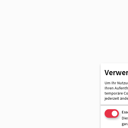
Partner
Verwe
Um Ihr Nutzun
Ihren Aufentha
temporäre Coo
jederzeit änd
Ess
Die
gar