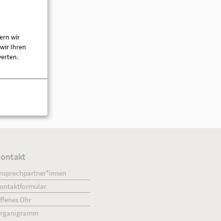
AWO-Kontakt- und Beratungsstelle / Teilhabeze
Am Markt 8
16909 Wittstock (Dosse)
ern wir
03394 444213
wir Ihren
03394 499550
werten.
[E-Mail anzeigen]
www.awo-opr.de