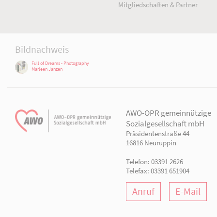
AWO Aktuell
Unser Verband
Aktuelle Meldungen
Vorstand
Terminkalender
Geschäftsstelle
Publikationen
Gliederungen
Arbeiten bei der AWO.
Organisationsplan
Mitgliedschaften & Pa
Bildnachweis
Full of Dreams - Photography
Marleen Janzen