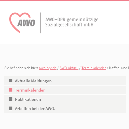
AWO Aktuell
Unser Verband
Aktuelle Meldungen
Vorstand
Terminkalender
Geschäftsstelle
Sie befinden sich hier:
awo-opr.de
/
AWO Aktuell
/
Terminkalender
/ 
AWO Ortsverein
AWO Ortsverein Kyr
Publikationen
Gliederungen
Heiligengrabe
Aktuelle Meldungen
Terminkalender
Arbeiten bei der AWO.
Organisationspla
Publikationen
Mitgliedschaften 
Arbeiten bei der AWO.