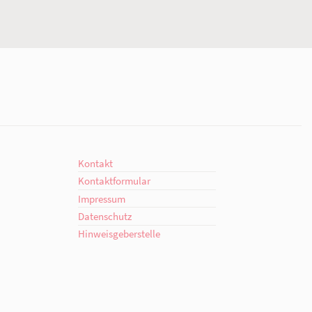
ment
Kontakt
engagiert.
Ansprechpartner*innen
giert.
Kontaktformular
en!
Offenes Ohr
Organigramm