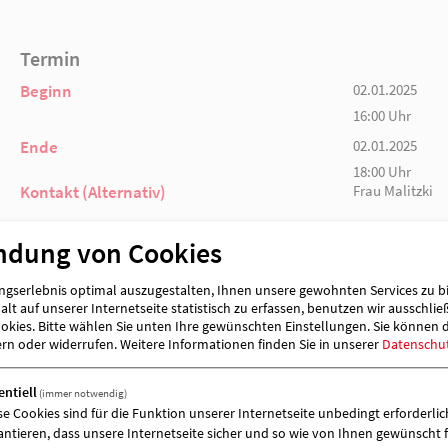
Unkostenbeitrag: 3,00 € pro Person
Termin
Beginn
ndung von Cookies
Ende
gserlebnis optimal auszugestalten, Ihnen unsere gewohnten Services zu b
Kontakt (Alternativ)
lt auf unserer Internetseite statistisch zu erfassen, benutzen wir ausschlie
kies. Bitte wählen Sie unten Ihre gewünschten Einstellungen. Sie können 
ern oder widerrufen.
Weitere Informationen finden Sie in unserer
Datenschu
entiell
(immer notwendig)
Veranstalter & Veranstaltungort
se Cookies sind für die Funktion unserer Internetseite unbedingt erforderlich
antieren, dass unsere Internetseite sicher und so wie von Ihnen gewünscht f