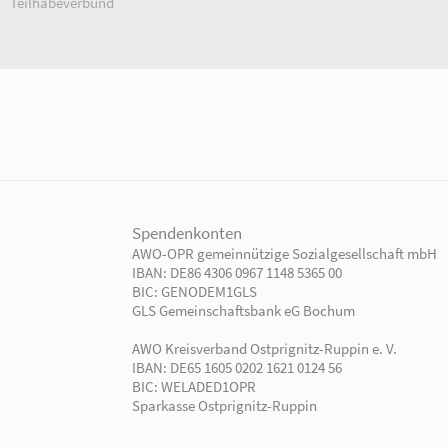
Unsere Angebote
Ihr Engage
Einrichtungen
Ehrenamtlich 
Kindertagesbetreuung
Freiwillig enga
Kinder- und
Mitglied werd
Jugendhilfeverbund
Jetzt spenden!
Teilhabeverbund
rtner