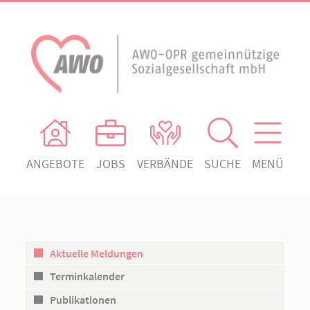
ANGEBOTE
JOBS
VERBÄNDE
SUCHE
MENÜ
AWO Ortsverein Heiligengrabe
AWO Aktuell
Absenden!
Unser Verband
AWO Ortsverein Kyritz
Unsere Angebote
AWO Ortsverein Neuruppin
Aktuelle Meldungen
Ihr Engagement
AWO Ortsverein Rheinsberg
Terminkalender
Kontakt
Publikationen