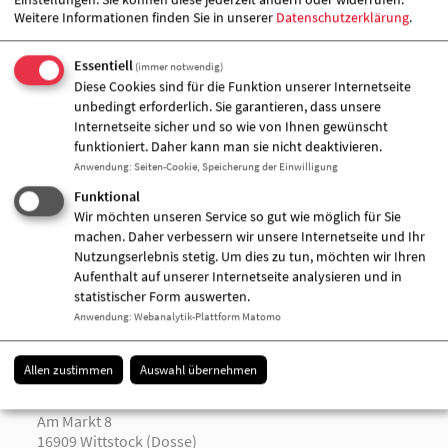
Weitere Informationen finden Sie in unserer
Datenschutzerklärung
.
Beteiligten viel Freude bereitet hat.
Essentiell
(immer notwendig)
Zugeordnete Einrichtung
Diese Cookies sind für die Funktion unserer Internetseite
unbedingt erforderlich. Sie garantieren, dass unsere
Internetseite sicher und so wie von Ihnen gewünscht
funktioniert. Daher kann man sie nicht deaktivieren.
Anwendung
:
Seiten-Cookie, Speicherung der Einwilligung
Funktional
Wir möchten unseren Service so gut wie möglich für Sie
machen. Daher verbessern wir unsere Internetseite und Ihr
Nutzungserlebnis stetig. Um dies zu tun, möchten wir Ihren
Aufenthalt auf unserer Internetseite analysieren und in
statistischer Form auswerten.
Anwendung
:
Webanalytik-Plattform Matomo
Allen zustimmen
Auswahl übernehmen
AWO-Kontakt- und Beratungsstelle /
Teilhabezentrum "Vielfalter"
Am Markt 8
16909 Wittstock (Dosse)