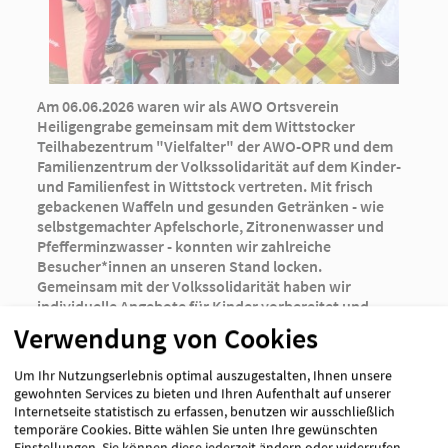
Am 06.06.2026 waren wir als AWO Ortsverein
Heiligengrabe gemeinsam mit dem Wittstocker
Teilhabezentrum "Vielfalter" der AWO-OPR und dem
Familienzentrum der Volkssolidarität auf dem Kinder-
und Familienfest in Wittstock vertreten. Mit frisch
gebackenen Waffeln und gesunden Getränken - wie
selbstgemachter Apfelschorle, Zitronenwasser und
Pfefferminzwasser - konnten wir zahlreiche
Besucher*innen an unseren Stand locken.
Gemeinsam mit der Volkssolidarität haben wir
individuelle Angebote für Kinder vorbereitet und
durchgeführt. Dazu gehörten Kinderschminken, das
Verwendung von Cookies
Bemalen von Stoffbeuteln, Glitzertattoos, ein
Glücksrad sowie das Herstellen von selbstgemachte
Um Ihr Nutzungserlebnis optimal auszugestalten, Ihnen unsere
Ansteckern (Button). Die Angebote wurden sehr gut
gewohnten Services zu bieten und Ihren Aufenthalt auf unserer
angenommen und so konnten wir viele kleine und
Internetseite statistisch zu erfassen, benutzen wir ausschließlich
große Besucher*innen an unserem Stand begrüßen.
temporäre Cookies. Bitte wählen Sie unten Ihre gewünschten
Es war eine schöne gemeinschaftliche Aktion, die allen
Einstellungen. Sie können diese jederzeit ändern oder widerrufen.