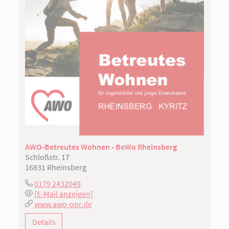
AWO-Betreutes Wohnen - BeWo Rheinsberg
Schloßstr. 17
16831 Rheinsberg
0179 2432049
[E-Mail anzeigen]
www.awo-opr.de
Details