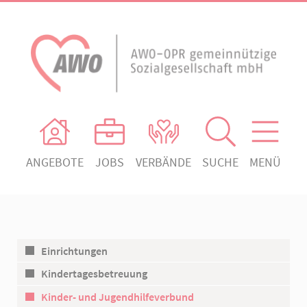
ANGEBOTE
JOBS
VERBÄNDE
SUCHE
MENÜ
AWO Ortsverein Heiligengrabe
AWO Aktuell
Absenden!
Unser Verband
AWO Ortsverein Kyritz
Unsere Angebote
AWO Ortsverein Neuruppin
Einrichtungen
Ihr Engagement
AWO Ortsverein Rheinsberg
Kindertagesbetreuung
Kontakt
Kinder- und Jugendhilfeverbund