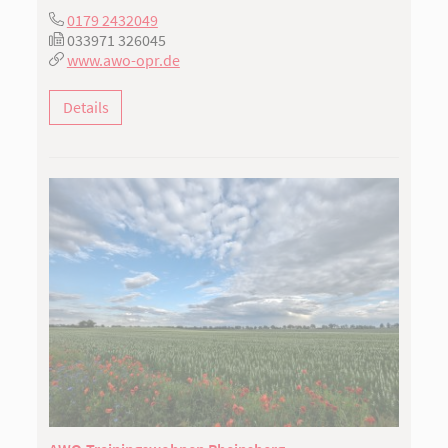
0179 2432049
033971 326045
www.awo-opr.de
Details