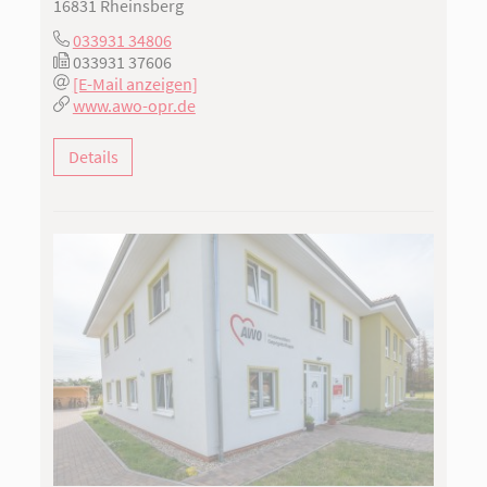
16831 Rheinsberg
033931 34806
033931 37606
[E-Mail anzeigen]
www.awo-opr.de
Details