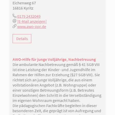
Eichenweg 67
16816 Kyritz
0179 2432049
[E-Mail anzeigen]
www.awo-opr.de
Details
AWO-Hilfe für junge Volljährige, Nachbetreuung
Die ambulante Nachbetreuung gemäß § 41 SGB VIII
ist eine Leistung der Kinder- und Jugendhilfe im
Rahmen der Hilfen zur Erziehung (§27 SGB VIII). Sie
richtet sich an junge Volljährige, die aus einem
vollstationären Angebot (z.B. Wohngruppe) oder
einer sonstigen Betreuungsform (z.B. Betreutes
Einzelwohnen) den Schritt in die Verselbständigung
im eigenen Wohnraum gemacht haben.
Die pädagogischen Fachkräfte begleiten in dieser
besonderen Zeit, die geprägt ist von Aufregung und