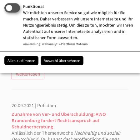
Kindertageseinrichtungen aus. Infektionen mit dem
Funktional
Coronavirus SARS-CoV-2 treffen immer mehr Kinder
Wir möchten unseren Service so gut wie möglich für Sie
und Mitarbeitende in den Krippen, Kindergärten und
machen. Daher verbessern wir unsere Internetseite und Ihr
Horten. Auch geimpfte Fachkräfte sind von
Nutzungserlebnis stetig. Um dies zu tun, möchten wir Ihren
Erkrankungen betroffen. Helfen Sie mit, dass die
Aufenthalt auf unserer Internetseite analysieren und in
Angebote der Kindertagesbetreuung aufrechterhalten
statistischer Form auswerten.
bleiben und nutzen Sie die kostenlosen Testkits für Ihre
Anwendung
:
Webanalytik-Plattform Matomo
Kinder. Mit jedem Test sinkt die Wahrscheinlichkeit,
dass sich eine ansteckende Person dauerhaft in der
Kindertagesstätte oder Kindertagespflegestelle aufhält.
Allen zustimmen
Auswahl übernehmen
weiterlesen
20.09.2021 | Potsdam
Zunahme von Ver- und Überschuldung: AWO
Brandenburg fordert Rechtsanspruch auf
Schuldnerberatung
Anlässlich der Themenwoche
Nachhaltig und sozial:
Deutschland, Du kannst das!
veröffentlicht die AWO