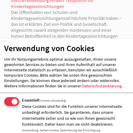
AWO Brandenburg fordert Testpflicht für
Kindertageseinrichtungen
Das Offenhalten von Schulen und
Kindertageseinrichtungensoll höchste Priorität haben –
das ist erklärtes Ziel von Politik und Gesellschaft.
Angesichts rasant steigender Inzidenzen und einer
hohen Betroffenheit in den Kindertageseinrichtungen
fordert der AWO Landesverband Brandenburg e. V.
Verwendung von Cookies
daher ein sofortiges und konsequentes Umsteuern in
der Teststrategie des Landes, welches Mitarbeitende
Um Ihr Nutzungserlebnis optimal auszugestalten, Ihnen unsere
und Kinder gleichermaßen in den Blick nimmt.
gewohnten Services zu bieten und Ihren Aufenthalt auf unserer
Internetseite statistisch zu erfassen, benutzen wir ausschließlich
weiterlesen
temporäre Cookies. Bitte wählen Sie unten Ihre gewünschten
Einstellungen. Sie können diese jederzeit ändern oder widerrufen.
Weitere Informationen finden Sie in unserer
Datenschutzerklärung
.
Essentiell
(immer notwendig)
04.11.2021 | Potsdam
Diese Cookies sind für die Funktion unserer Internetseite
Aufruf: Freiwillige Testmöglichkeiten nutzen – alle
unbedingt erforderlich. Sie garantieren, dass unsere
Kinder und Mitarbeitende in Kitas schützen
Internetseite sicher und so wie von Ihnen gewünscht
Die aktuelle pandemische Entwicklung wirkt sich
funktioniert. Daher kann man sie nicht deaktivieren.
inzwischen leider wieder in vielen
Anwendung
:
Seiten-Cookie, Speicherung der Einwilligung