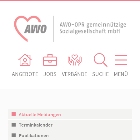
ANGEBOTE
JOBS
VERBÄNDE
SUCHE
MENÜ
AWO Ortsverein Heiligengrabe
AWO Aktuell
Absenden!
Unser Verband
AWO Ortsverein Kyritz
Unsere Angebote
AWO Ortsverein Neuruppin
Aktuelle Meldungen
Ihr Engagement
AWO Ortsverein Rheinsberg
Terminkalender
Kontakt
Publikationen