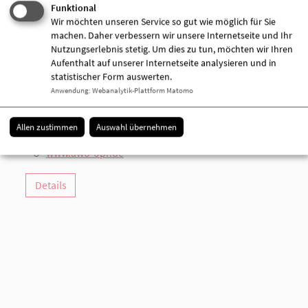
Funktional
Wir möchten unseren Service so gut wie möglich für Sie
machen. Daher verbessern wir unsere Internetseite und Ihr
AWO-Kontakt- und Beratungsstelle /
Nutzungserlebnis stetig. Um dies zu tun, möchten wir Ihren
Teilhabezentrum "Zum Treppchen"
Aufenthalt auf unserer Internetseite analysieren und in
Präsidentenstraße 44
statistischer Form auswerten.
16816 Neuruppin
Anwendung
:
Webanalytik-Plattform Matomo
03391 651905
03391 651904
Allen zustimmen
Auswahl übernehmen
[E-Mail anzeigen]
www.awo-opr.de
Details