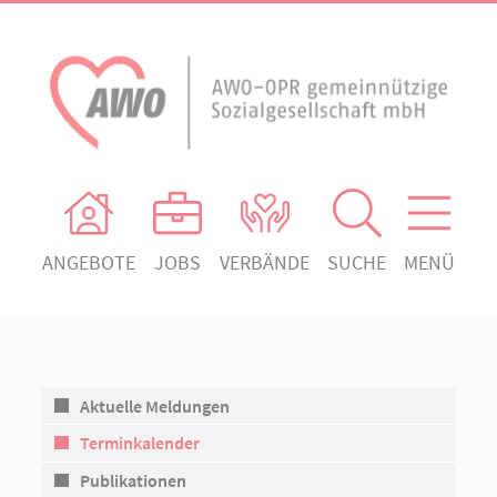
ANGEBOTE
JOBS
VERBÄNDE
SUCHE
MENÜ
AWO Ortsverein Heiligengrabe
AWO Aktuell
Absenden!
Unser Verband
AWO Ortsverein Kyritz
Unsere Angebote
AWO Ortsverein Neuruppin
Aktuelle Meldungen
Ihr Engagement
AWO Ortsverein Rheinsberg
Terminkalender
Kontakt
Publikationen