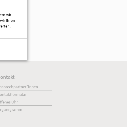
033979 544247
033979 544248
ern wir
[E-Mail anzeigen]
wir Ihren
werten.