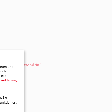
13.04.2026
15:30 Uhr
13.04.2026
17:00 Uhr
ieten und
ßlich
diese
tzerklärung
.
AWO-Familienzentrum "Mittendrin"
. Sie
Domstraße 4
unktioniert.
16868 Wusterhausen (Dosse)