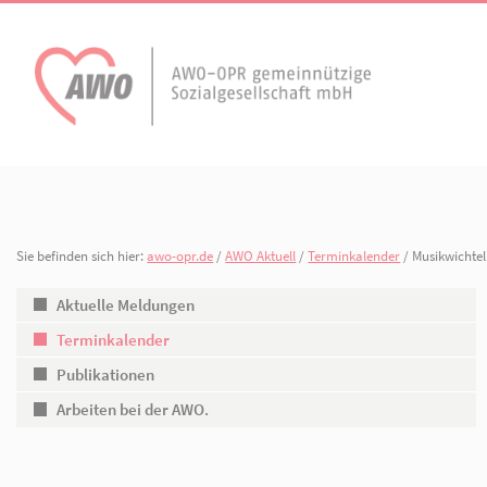
AWO Aktuell
Unser Verband
Aktuelle Meldungen
Vorstand
Terminkalender
Geschäftsstelle
Sie befinden sich hier:
awo-opr.de
/
AWO Aktuell
/
Terminkalender
/ 
AWO Ortsverein
AWO Ortsverein Kyr
Publikationen
Gliederungen
Heiligengrabe
Aktuelle Meldungen
Terminkalender
Arbeiten bei der AWO.
Organisationspla
Publikationen
Mitgliedschaften 
Arbeiten bei der AWO.