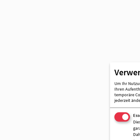
Partner
Verwe
Um Ihr Nutzun
Ihren Aufentha
temporäre Coo
jederzeit änd
Ess
Die
gar
Dah