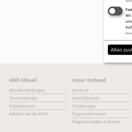
Anw
Fun
Wir
uns
Auf
Anw
Allen zu