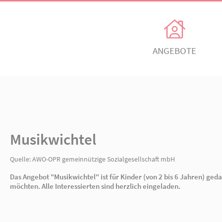
Unsere Angebote
Ihr Enga
Einrichtungen
Ehrenamtli
Kindertagesbetreuung
Freiwillig e
Musikwichtel
itz
AWO Ortsverein Neuruppin
AWO Ortsve
Musikwichtel
Kinder- und
Mitglied w
Jugendhilfeverbund
n
Jetzt spen
Quelle:
AWO-OPR gemeinnützige Sozialgesellsch
Teilhabeverbund
Das Angebot "Musikwichtel" ist für Kinder (
&
möchten. Alle Interessierten sind herzlich ein