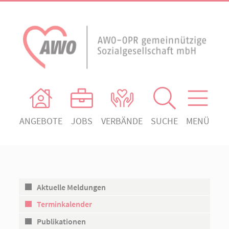
ANGEBOTE
JOBS
VERBÄNDE
SUCHE
MENÜ
AWO Ortsverein Heiligengrabe
AWO Aktuell
Absenden!
Unser Verband
AWO Ortsverein Kyritz
Unsere Angebote
AWO Ortsverein Neuruppin
Aktuelle Meldungen
Ihr Engagement
AWO Ortsverein Rheinsberg
Terminkalender
Kontakt
Publikationen