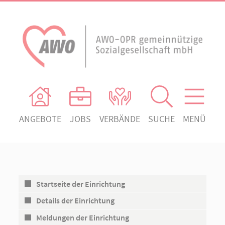
ANGEBOTE
JOBS
VERBÄNDE
SUCHE
MENÜ
AWO Ortsverein Heiligengrabe
AWO Aktuell
Absenden!
Unser Verband
AWO Ortsverein Kyritz
Unsere Angebote
AWO Ortsverein Neuruppin
Startseite der Einrichtung
Ihr Engagement
AWO Ortsverein Rheinsberg
Details der Einrichtung
Kontakt
Meldungen der Einrichtung