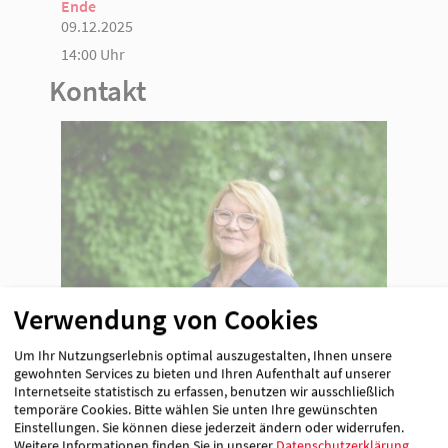
Ende
09.12.2025
14:00 Uhr
Kontakt
Verwendung von Cookies
Bettina Archut
Um Ihr Nutzungserlebnis optimal auszugestalten, Ihnen unsere
pädagogische Fachkraft
gewohnten Services zu bieten und Ihren Aufenthalt auf unserer
01522 8907875
Internetseite statistisch zu erfassen, benutzen wir ausschließlich
[E-Mail anzeigen]
temporäre Cookies. Bitte wählen Sie unten Ihre gewünschten
Einstellungen. Sie können diese jederzeit ändern oder widerrufen.
Weitere Informationen finden Sie in unserer
Datenschutzerklärung
.