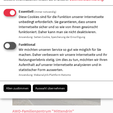
Kontakt (Alternativ)
Sylvia Sierotta
Essentiell
(immer notwendig)
Diese Cookies sind für die Funktion unserer Internetseite
unbedingt erforderlich. Sie garantieren, dass unsere
Veranstalter &
Internetseite sicher und so wie von Ihnen gewünscht
Veranstaltungort
funktioniert. Daher kann man sie nicht deaktivieren.
Anwendung
:
Seiten-Cookie, Speicherung der Einwilligung
Funktional
Wir möchten unseren Service so gut wie möglich für Sie
machen. Daher verbessern wir unsere Internetseite und Ihr
Nutzungserlebnis stetig. Um dies zu tun, möchten wir Ihren
Aufenthalt auf unserer Internetseite analysieren und in
statistischer Form auswerten.
Anwendung
:
Webanalytik-Plattform Matomo
Allen zustimmen
Auswahl übernehmen
AWO-Familienzentrum "Mittendrin"