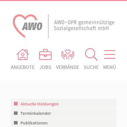
ANGEBOTE
JOBS
VERBÄNDE
SUCHE
MENÜ
AWO Ortsverein Heiligengrabe
AWO Aktuell
Absenden!
Unser Verband
AWO Ortsverein Kyritz
Unsere Angebote
AWO Ortsverein Neuruppin
Aktuelle Meldungen
Ihr Engagement
AWO Ortsverein Rheinsberg
Terminkalender
Kontakt
Publikationen