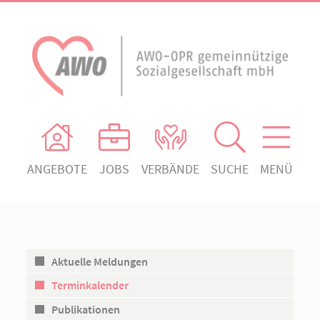
ANGEBOTE
JOBS
VERBÄNDE
SUCHE
MENÜ
AWO Ortsverein Heiligengrabe
AWO Aktuell
Absenden!
Unser Verband
AWO Ortsverein Kyritz
Unsere Angebote
AWO Ortsverein Neuruppin
Aktuelle Meldungen
Ihr Engagement
AWO Ortsverein Rheinsberg
Terminkalender
Kontakt
Publikationen