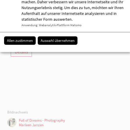
machen. Daher verbessern wir unsere Internetseite und Ihr
Am Markt 8
Nutzungserlebnis stetig. Um dies zu tun, möchten wir Ihren
16909 Wittstock (Dosse)
Aufenthalt auf unserer Internetseite analysieren und in
statistischer Form auswerten.
03394 444213
Anwendung
:
Webanalytik-Plattform Matomo
03394 499550
[E-Mail anzeigen]
www.awo-opr.de
Allen zustimmen
Auswahl übernehmen
Details
Bildnachweis
Full of Dreams - Photography
Marleen Janzen