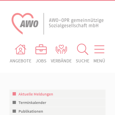
ANGEBOTE
JOBS
VERBÄNDE
SUCHE
MENÜ
AWO Ortsverein Heiligengrabe
AWO Aktuell
Absenden!
Unser Verband
AWO Ortsverein Kyritz
Unsere Angebote
AWO Ortsverein Neuruppin
Aktuelle Meldungen
Ihr Engagement
AWO Ortsverein Rheinsberg
Terminkalender
Kontakt
Publikationen