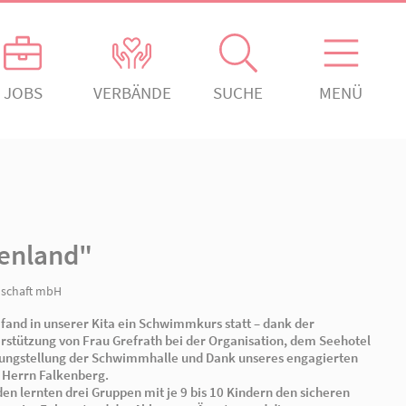
ANGEBOTE
JOBS
VERBÄNDE
gement
Kontakt
Absenden!
ch engagiert.
Ansprechpartner*innen
ngagiert.
Kontaktformular
rein Rheinsberg
ta "Märchenland"
erden!
Offenes Ohr
den!
Organigramm
nnützige Sozialgesellschaft mbH
Zum zweiten Mal fand in unserer Kita ein Schwimmkurs 
großartigen Unterstützung von Frau Grefrath bei der O