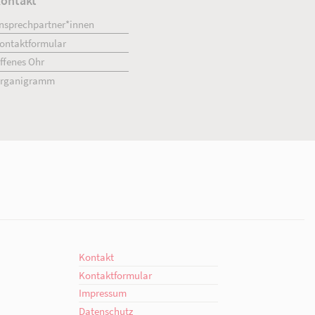
ment
Kontakt
engagiert.
Ansprechpartner*innen
giert.
Kontaktformular
en!
Offenes Ohr
Organigramm