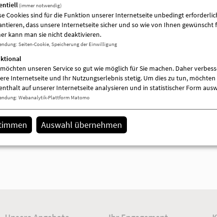
entiell
(immer notwendig)
se Cookies sind für die Funktion unserer Internetseite unbedingt erforderlich
antieren, dass unsere Internetseite sicher und so wie von Ihnen gewünscht f
er kann man sie nicht deaktivieren.
endung
:
Seiten-Cookie, Speicherung der Einwilligung
ktional
 möchten unseren Service so gut wie möglich für Sie machen. Daher verbess
ere Internetseite und Ihr Nutzungserlebnis stetig. Um dies zu tun, möchten 
enthalt auf unserer Internetseite analysieren und in statistischer Form aus
endung
:
Webanalytik-Plattform Matomo
stimmen
Auswahl übernehmen
AWO-Kita "Märchenland"
Mariefred Straße 9
16831 Rheinsberg
033931 2290
[E-Mail anzeigen]
Details