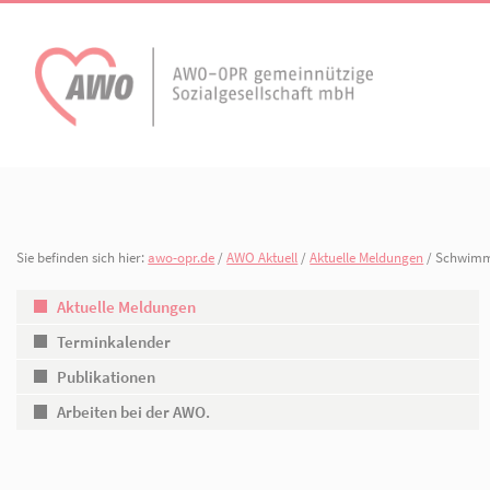
AWO Aktuell
Unser Verband
Aktuelle Meldungen
Vorstand
Terminkalender
Geschäftsstelle
Sie befinden sich hier:
awo-opr.de
/
AWO Aktuell
/
Aktuelle Meldung
AWO Ortsverein
AWO Ortsverein Kyr
Publikationen
Gliederungen
Heiligengrabe
Aktuelle Meldungen
Terminkalender
Arbeiten bei der AWO.
Organisationspla
Publikationen
Mitgliedschaften 
Arbeiten bei der AWO.