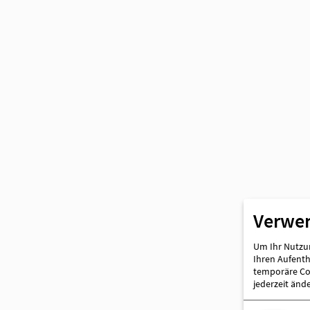
Partner
Verwe
Um Ihr Nutzun
Ihren Aufentha
temporäre Coo
jederzeit änd