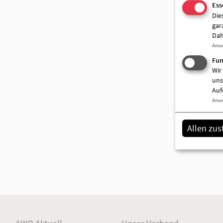
Ess
Die
gar
Dah
Anw
Fun
Wir
uns
Auf
Anw
Allen zu