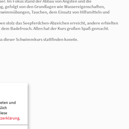
für die Zurverfügungstellung der Schwimmhalle und Da
Schwimmlehrers Herrn Falkenberg.
In neun Kursstunden lernten drei Gruppen mit je 9 bis 1
Umgang mit Wasser. Im Fokus stand der Abbau von Ängs
Wassergewöhnung, gefolgt von den Grundlagen wie Was
Schwebe- und Schwimmübungen, Tauchen, dem Einsatz 
Baderegeln.
Einige Kinder haben stolz das Seepferdchen-Abzeichen e
eine Urkunde mit dem Badefrosch. Allen hat der Kurs 
beigetragen haben, dass dieser Schwimmkurs stattfinden kon
ieten und
ßlich
diese
tzerklärung
.