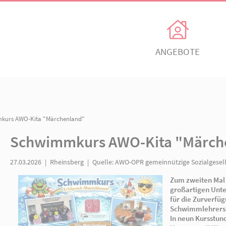
Unsere Angebote
Ihr Enga
Einrichtungen
Ehrenamtli
Kindertagesbetreuung
Freiwillig e
en
/ Schwimmkurs AWO-Kita "Märchenland"
itz
AWO Ortsverein Neuruppin
AWO Ortsve
Schwimmkurs AWO-Ki
Kinder- und
Mitglied w
Jugendhilfeverbund
n
Jetzt spen
27.03.2026
|
Rheinsberg
|
Quelle:
AWO-OPR gemei
Teilhabeverbund
&