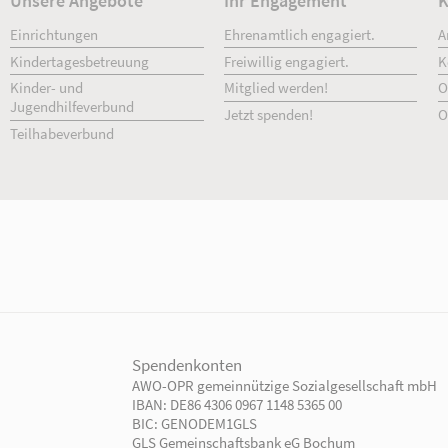
Unsere Angebote
Ihr Engage
Einrichtungen
Ehrenamtlich 
Kindertagesbetreuung
Freiwillig enga
Kinder- und
Mitglied werd
Jugendhilfeverbund
Jetzt spenden!
Teilhabeverbund
rtner