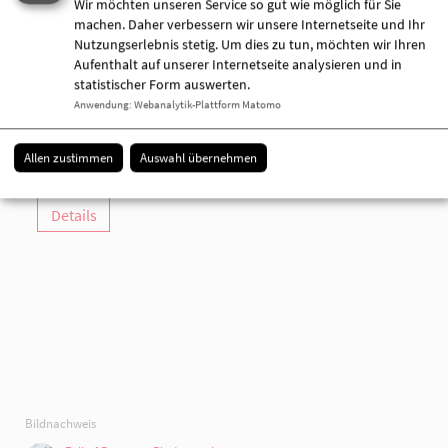
Wir möchten unseren Service so gut wie möglich für Sie
machen. Daher verbessern wir unsere Internetseite und Ihr
Nutzungserlebnis stetig. Um dies zu tun, möchten wir Ihren
AWO-Familienzentrum "Mittendrin"
Aufenthalt auf unserer Internetseite analysieren und in
Domstraße 4
statistischer Form auswerten.
16868 Wusterhausen (Dosse)
Anwendung
:
Webanalytik-Plattform Matomo
033979 544247
033979 544248
Allen zustimmen
Auswahl übernehmen
[E-Mail anzeigen]
Details
Bildnachweis