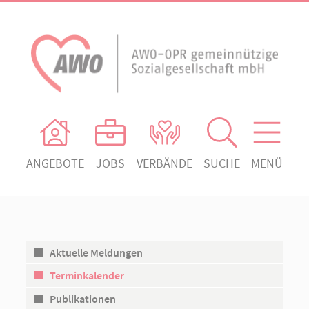
ANGEBOTE
JOBS
VERBÄNDE
SUCHE
MENÜ
AWO Ortsverein Heiligengrabe
AWO Aktuell
Absenden!
Unser Verband
AWO Ortsverein Kyritz
Unsere Angebote
AWO Ortsverein Neuruppin
Aktuelle Meldungen
Ihr Engagement
AWO Ortsverein Rheinsberg
Terminkalender
Kontakt
Publikationen