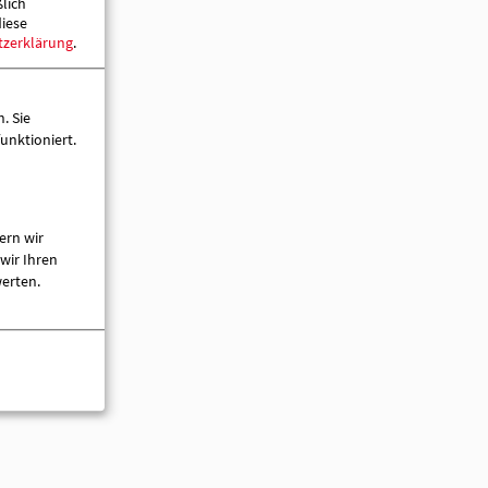
ßlich
diese
tzerklärung
.
. Sie
unktioniert.
ern wir
wir Ihren
werten.