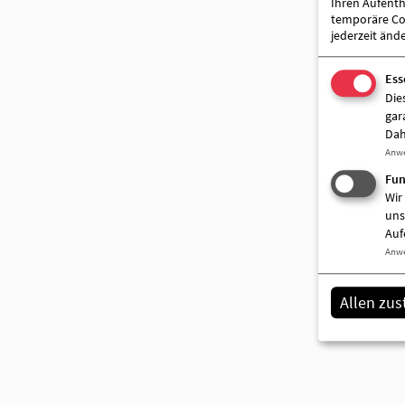
Ihren Aufentha
temporäre Coo
jederzeit änd
Ess
Die
gar
Dah
Anw
Fun
Wir
uns
Auf
Anw
Allen zu