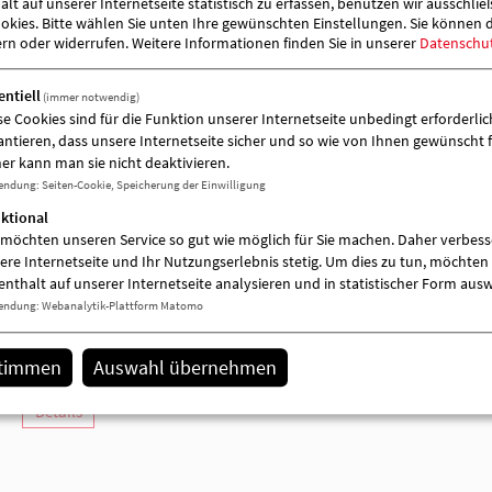
lt auf unserer Internetseite statistisch zu erfassen, benutzen wir ausschlie
kies. Bitte wählen Sie unten Ihre gewünschten Einstellungen. Sie können 
ern oder widerrufen.
Weitere Informationen finden Sie in unserer
Datenschu
Zugeordnete Einrichtung
entiell
(immer notwendig)
se Cookies sind für die Funktion unserer Internetseite unbedingt erforderlich
antieren, dass unsere Internetseite sicher und so wie von Ihnen gewünscht f
er kann man sie nicht deaktivieren.
endung
:
Seiten-Cookie, Speicherung der Einwilligung
ktional
 möchten unseren Service so gut wie möglich für Sie machen. Daher verbess
ere Internetseite und Ihr Nutzungserlebnis stetig. Um dies zu tun, möchten 
enthalt auf unserer Internetseite analysieren und in statistischer Form aus
endung
:
Webanalytik-Plattform Matomo
stimmen
Auswahl übernehmen
AWO-Kita "Märchenland"