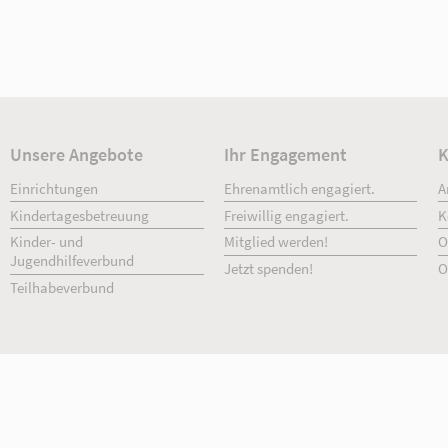
Mariefred Straße 9
16831 Rheinsberg
033931 2290
[E-Mail anzeigen]
Details
Unsere Angebote
Ihr Engage