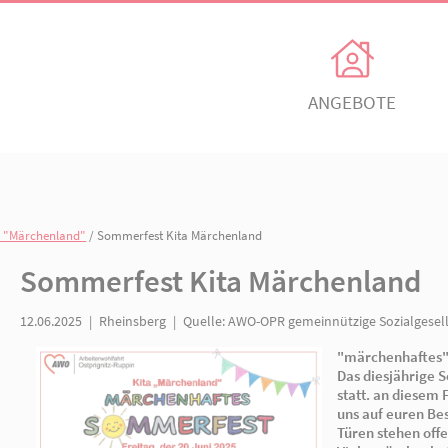
Unsere Angebote
Ihr Enga
Einrichtungen
Ehrenamtli
Kindertagesbetreuung
Freiwillig e
n
/
AWO-Kita "Märchenland"
/ Sommerfest Kita Märchenland
itz
AWO Ortsverein Neuruppin
AWO Ortsve
Sommerfest Kita Mär
Kinder- und
Mitglied w
Jugendhilfeverbund
n
Jetzt spen
12.06.2025
|
Rheinsberg
|
Quelle:
AWO-OPR gemei
Teilhabeverbund
&