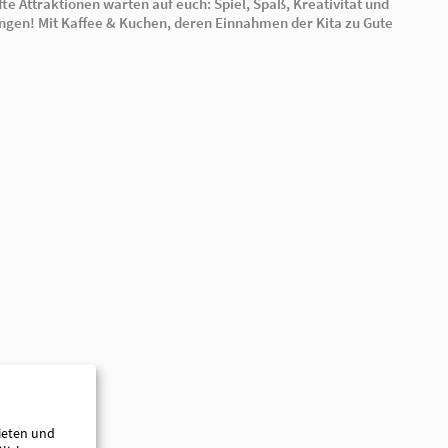
statt. an diesem Freitag Nachmittag zwischen 15.00 Uhr
uns auf euren Besuch. Kommt ins „Märchenland“ und las
Türen stehen offen, also schaut euch alles an!
Viele märchenhafte Attraktionen warten auf euch: Spiel
viele Überraschungen! Mit Kaffee & Kuchen, deren Einn
kommen!
ieten und